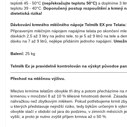
teplotě 45 - 50°C
(nepřekračujte teplotu
50°C)
a doplníme 3 lit
teplotu 39 - 40°C.
Doporučený postup rozpouštění a krmný náv
dietetická rizika!
Dávková
ní
krmného mléčného nápoje Telmilk EX
pro Telata
:
Připraveným mléčným nápojem napájíme telata po skončení mlez
dávkách 2,5 až 3 litry na jedno tele, to je 5 až 9 litrů na tele a
dávku na 7 až 9 litrů, nejlépe přidáním jednoho napájení.
Umožně
Balení:
25 kg
Telmilk Ex je pravidelně kontrolován na výskyt původce pa
------------------------------------------------------------------------------------------------------
Přechod na mléčnou výživu.
Mlezivo krmíme telatům obvykle tři dny a potom přecházíme na
krmenou v množství 8 až 10 % tělesné hmotnosti denně. Zásada
náhražkou než zbytkovým mlékem. Pokud potřebujeme krmit zby
u kterých představuje nejnižší riziko, tedy býkům určeným k v
obvykle stačí v období od jara do podzimu, v zimních měsících j
vyšší, a proto je nutno zvýšit příjem krmiva až o 50 %.