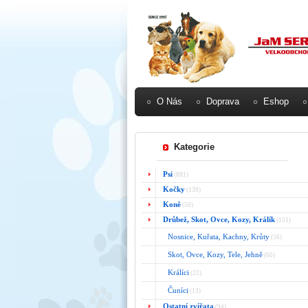
O Nás
Doprava
Eshop
Kategorie
Psi
(881)
Kočky
(139)
Koně
(50)
Drůbež, Skot, Ovce, Kozy, Králík
(151)
Nosnice, Kuřata, Kachny, Krůty
(56)
Skot, Ovce, Kozy, Tele, Jehně
(60)
Králíci
(22)
Čuníci
(13)
Ostatní zvířata
(94)