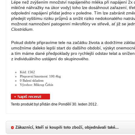
Lépe než zvýšením množství napájeného mléka při napájení 2x
mléčné náhražky na úkor vody) toho lze dosáhnout zařazení, třet
odpolední napájení přidat jedno v poledne. Tím lze zabránit z
předejít vyššímu riziku průjmů a snížit riziko nedokonalého natrá
možnost namnožení patogenní mikroflóry ve střevě, ať již se jed
Clostridium
.
Pokud dobře připravíme tele na začátku života a dodržíme základ
umožníme daleko lepší start do dalšího období, výskyt onemocněn
a tím máme dané předpoklady pro rychlejší odstav telat a sníže
z individuálního ustájení do skupinového.
Kód: 1562
Přepravní hmotnost: 100.4kg
0 Balení skladem
Výrobce: Mikrop Čebín
Tento produkt byl přidán dne Pondělí 30. leden 2012.
Zákaznící, kteří si koupili toto zboží, objednávali také...