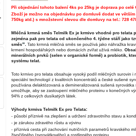
Při objednání tohoto balení 4ks po 25kg je doprava po celé
Zboží je možno na objednávku po domluvě dodat ve větším m
750kg atd.) s množstevní slevou dle domluvy na tel.: 728 47
Mléčná krmná směs Telmilk Ex je krmivo vhodné pro telata 
zejména pak pro telata od ukončeného 4. týdne stáří jako tz
“
směs
.
Tato krmná mléčná směs se používá jako náhražka krav
krme
ní hospodářských nebo domácích zvířat užívá mléko.
Obsah
minerálních prvků (selen v organické formě) a probiotik, kt
systému telat.
Toto krmivo pro telata
obsahuje vysoký podíl mléčných surovin i
speciální technologií z kvalitních koncentrátů a české sušené syr
používána delaktózovaná a demineralizovaná sušená syrovátka 
umožňuje, aby se zastoupení mléčného proteinu v konečných vý
94% z celkových dusíkatých látek.
Výhody krmiva Telmilk Ex pro Telata:
- působí příznivě na zlepšení a udržení zdravotního stavu a kond
- je zárukou zdravého růstu a vývinu
- příznivá cesta při zachování nutričních parametrů kravského 
živočišného (syrovátkového) a rostlinného proteinu