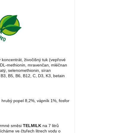
 koncentrát, živočišný tuk (vepřové
n, DL-methionin, mravenčan, mléčnan
atý, selenomethionin, síran
 B3, B5, B6, B12, C, D3, K3, betain
 hrubý popel 8,2%, vápník 1%, fosfor
krmné směsi
TELMILK
na 7 litrů
ícháme ve čtyřech litrech vody o