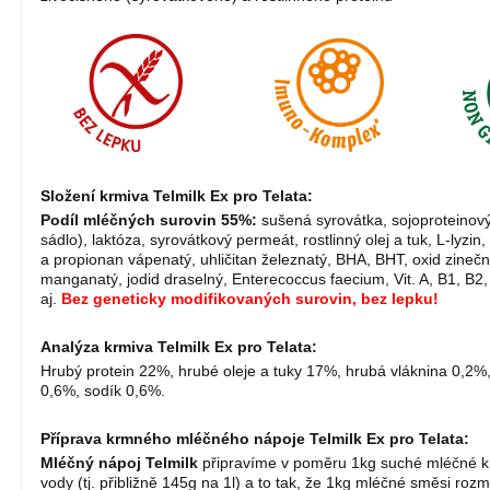
Složení krmiva Telmilk Ex
pro Telata:
Podíl mléčných surovin 55%:
sušená syrovátka,
sojoproteinový
sádlo), laktóza, syrovátkový permeát, rostlinný olej a tuk
, L-lyzi
a propionan vápenatý, uhličitan železnatý, BHA, BHT, oxid zinečn
manganatý, jodid draselný, Enterecoccus faecium, Vit. A, B1, B2,
aj.
Bez geneticky modifikovaných surovin, bez lepku!
Analýza
krmiva Telmilk Ex
pro Telata
:
Hrubý protein 22%, hrubé oleje a tuky 17%, hrubá vláknina 0,2%,
0,6%, sodík 0,6%.
Příprava
krmného mléčného nápoje
Telmilk Ex pro Telata:
Mléčný nápoj Telmilk
připravíme v poměru 1kg suché mléčné 
vody
(tj. přibližně 145g na 1l)
a to tak, že 1kg mléčné směsi rozm