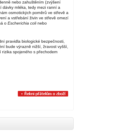
 denně nebo zahuštěním (zvýšení
í dávky mléka, tedy mezi ranní a
měnám osmotických poměrů ve střevě a
vení a vstřebání živin ve střevě omezí
ná o
Escherichia coli
nebo
ní pravidla biologické bezpečnosti,
í bude výrazně nižší, žravost vyšší,
ní rizika spojeného s přechodem