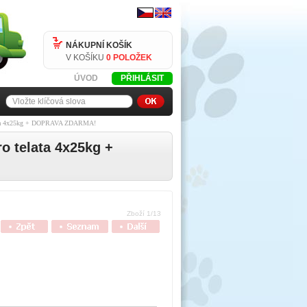
NÁKUPNÍ KOŠÍK
V KOŠÍKU
0 POLOŽEK
ÚVOD
PŘIHLÁSIT
elata 4x25kg + DOPRAVA ZDARMA!
o telata 4x25kg +
Zboží 1/13