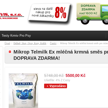
Testy Krmiv Pro Psy
Úvod
::
Drůbež, Skot, Ovce, Kozy, Králík
::
Čuníci
:: Mikrop Telmilk Ex mléčná krmná směs pro t
Mikrop Telmilk Ex mléčná krmná směs pr
DOPRAVA ZDARMA!
5748,00 Kč
5500,00 Kč
Ušetříte: 4% Z Ceny