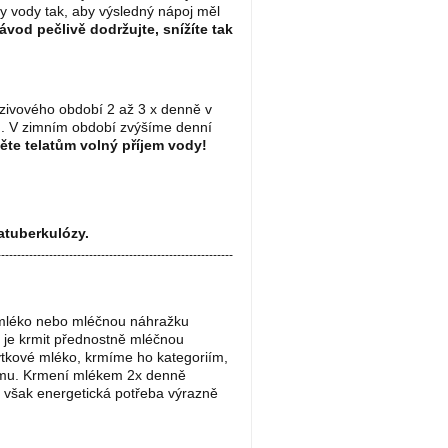
ry vody tak, aby výsledný nápoj měl
od pečlivě dodržujte, snížíte tak
ivového období 2 až 3 x denně v
 den. V zimním období zvýšíme denní
te telatům volný příjem vody!
ratuberkulózy.
-----------------------------------------------------------
 mléko nebo mléčnou náhražku
 je krmit přednostně mléčnou
tkové mléko, krmíme ho kategoriím,
ýkrmu. Krmení mlékem 2x denně
e však energetická potřeba výrazně