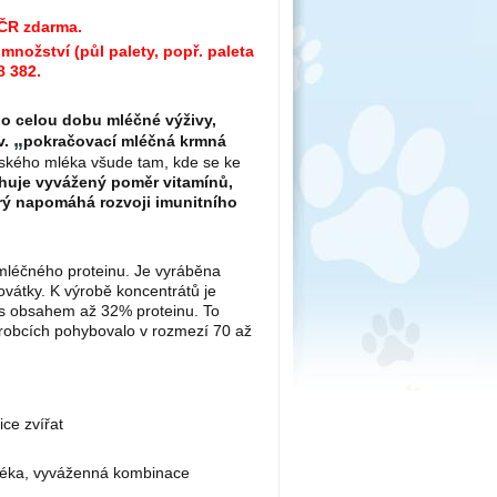
 ČR zdarma.
nožství (půl palety, popř. paleta
8 382.
po celou dobu mléčné výživy,
„
v.
pokračovací mléčná krmná
ského mléka všude tam, kde se ke
uje vyvážený poměr vitamínů,
erý napomáhá rozvoji imunitního
 mléčného proteinu. Je vyráběna
ovátky. K výrobě koncentrátů je
s obsahem až 32% proteinu. To
robcích pohybovalo v rozmezí 70 až
ice zvířat
mléka, vyváženná kombinace