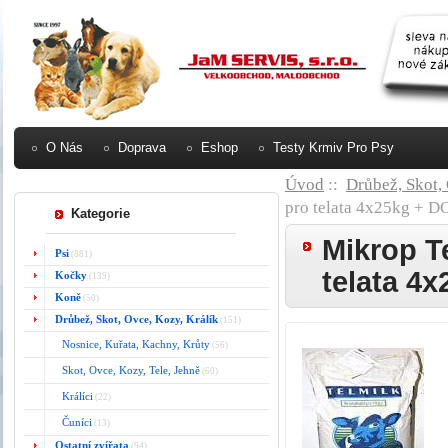
O Nás
Doprava
Eshop
Testy Krmiv Pro Psy
Úvod
::
Drůbež, Skot,
pro telata 4x25kg +
Kategorie
Mikrop T
Psi
(881)
telata 
Kočky
(139)
Koně
(50)
Drůbež, Skot, Ovce, Kozy, Králík
(151)
Nosnice, Kuřata, Kachny, Krůty
(56)
Skot, Ovce, Kozy, Tele, Jehně
(60)
Králíci
(22)
Čuníci
(13)
Ostatní zvířata
(94)