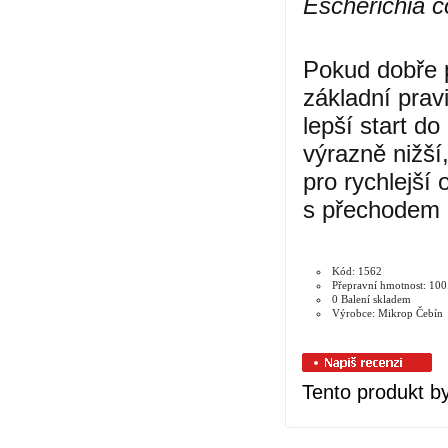
Escherichia co
Pokud dobře p
základní prav
lepší start d
výrazně nižší
pro rychlejší 
s přechodem z
Kód: 1562
Přepravní hmotnost: 100
0 Balení skladem
Výrobce: Mikrop Čebín
Tento produkt by