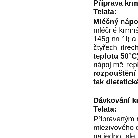
Příprava
krm
Telata:
Mléčný nápo
mléčné krmn
145g na 1l)
a
čtyřech litre
teplotu
50°C
nápoj měl tep
rozpouštění 
tak dietetická
Dávková
ní
k
Telata
:
Připraveným 
mlezivového o
na jedno tele,