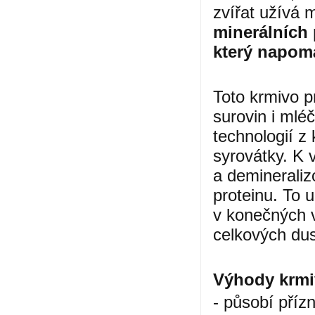
zvířat užívá 
minerálních 
který napomá
Toto krmivo p
surovin i mlé
technologií z
syrovátky. K 
a deminerali
proteinu. To 
v konečných 
celkových dus
Výhody krmiv
- působí příz