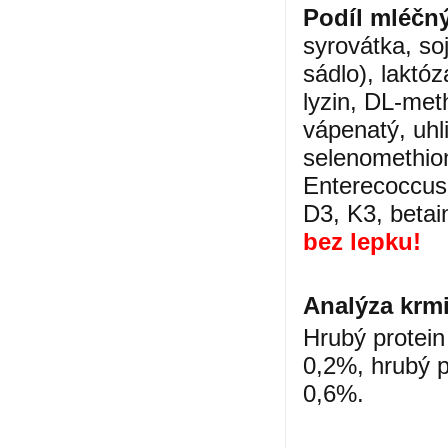
Podíl mléčn
syrovátka,
so
sádlo), laktóz
lyzin, DL-met
vápenatý, uhl
selenomethion
Enterecoccus 
D3, K3, betai
bez lepku!
Analýza
krm
Hrubý protein
0,2%, hrubý p
0,6%.