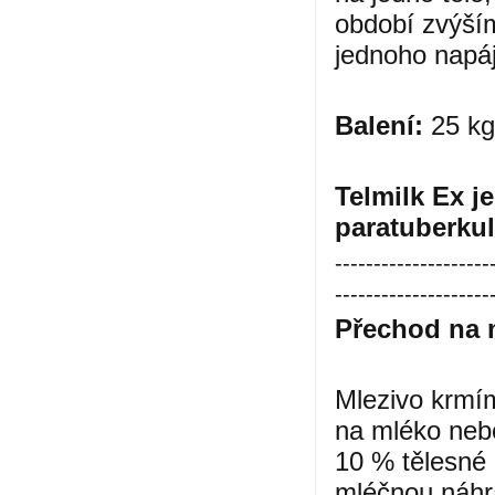
období zvýším
jednoho napá
Balení:
25 kg
Telmilk Ex j
paratuberku
--------------------
--------------------
Přechod na 
Mlezivo krmím
na mléko neb
10 % tělesné 
mléčnou náhr