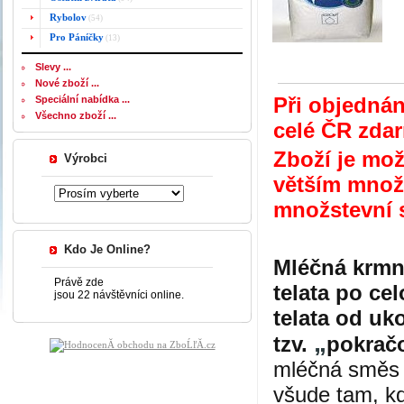
Rybolov
(54)
Pro Páníčky
(13)
Slevy ...
Nové zboží ...
Při objednán
Speciální nabídka ...
Všechno zboží ...
celé ČR zda
Zboží je mo
Výrobci
větším množs
množstevní s
Kdo Je Online?
Mléčná krmn
Právě zde
telata po ce
jsou 22 návštěvníci online.
telata od uk
„
tzv.
pokrač
mléčná směs 
všude tam, k