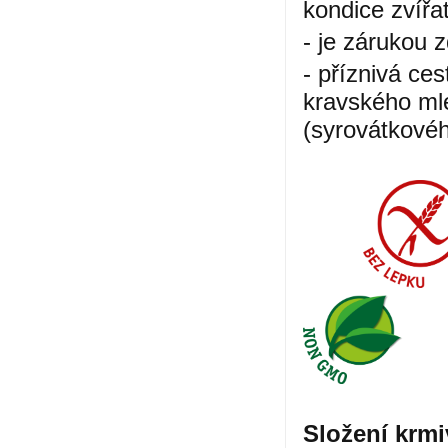
kondice zvířa
- je zárukou 
- příznivá ce
kravského ml
(syrovátkovéh
Složení krmi