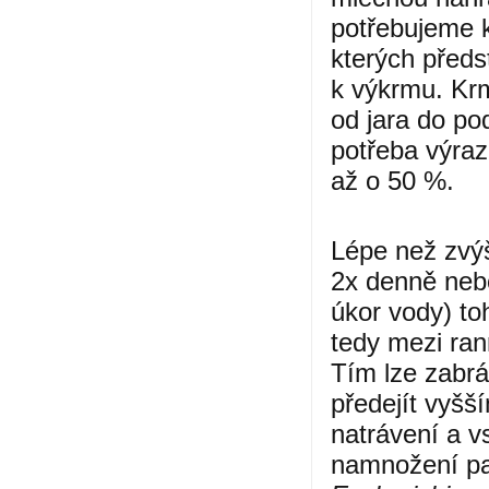
potřebujeme k
kterých předs
k výkrmu. Kr
od jara do po
potřeba výraz
až o 50 %.
Lépe než zvý
2x denně neb
úkor vody) to
tedy mezi ran
Tím lze zabr
předejít vyšš
natrávení a v
namnožení pat