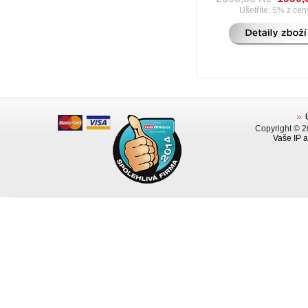
Ušetříte: 5% z cen
Copyright © 
Vaše IP a