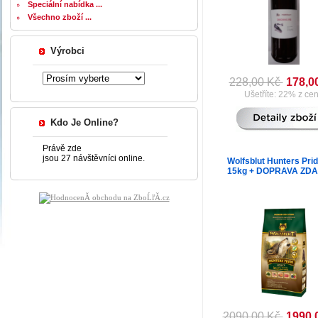
Speciální nabídka ...
Všechno zboží ...
Výrobci
228,00 Kč
178,0
Ušetříte: 22% z ce
Kdo Je Online?
Právě zde
jsou 27 návštěvníci online.
Wolfsblut Hunters Prid
15kg + DOPRAVA ZD
2090,00 Kč
1990,