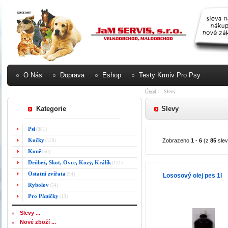
O Nás
Doprava
Eshop
Testy Krmiv Pro Psy
Úvod
:: Slevy
Kategorie
Slevy
Psi
(881)
Kočky
Zobrazeno
1
-
6
(z
85
slev
(139)
Koně
(50)
Drůbež, Skot, Ovce, Kozy, Králík
(151)
Ostatní zvířata
(94)
Lososový olej pes 1l
Rybolov
(54)
Pro Páníčky
(13)
Slevy ...
Nové zboží ...