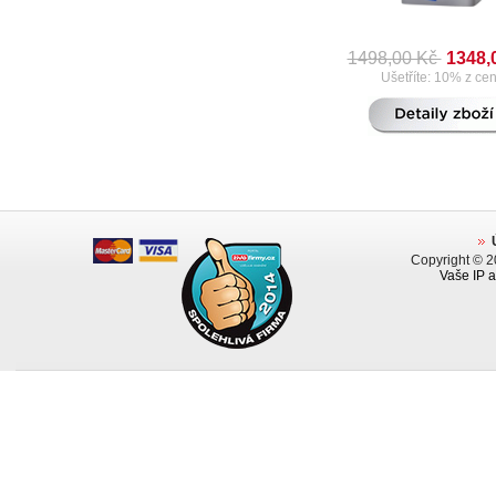
1498,00 Kč
1348,
Ušetříte: 10% z ce
Copyright © 
Vaše IP a