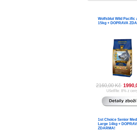
Wolfsblut Wild Pacific 
15kg + DOPRAVA ZD
2160,00 Kč
1990,
Ušetříte: 8% z cen
1st Choice Senior Me
Large 14kg + DOPRA
ZDARMA!