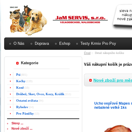
O Nás
Doprava
Eshop
Testy Krmiv Pro Psy
Úvod
:: Detail nákupního košíku
Kategorie
Váš nákupní košík je práz
Psi
(881)
Nové zboží pro měs
Kočky
(139)
Koně
(50)
Drůbež, Skot, Ovce, Kozy, Králík
(151)
Ostatní zvířata
(94)
Ucho vepřové Mapes 
Rybolov
nebalené velké 1ks
(54)
Pro Páníčky
(13)
Slevy ...
Nové zboží ...