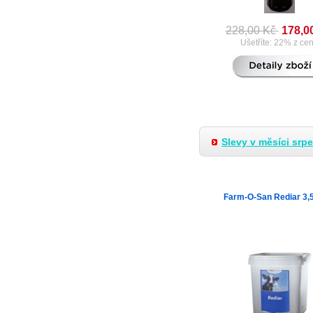
228,00 Kč
178,0
Ušetříte: 22% z ce
Slevy v měsíci srp
Farm-O-San Rediar 3,