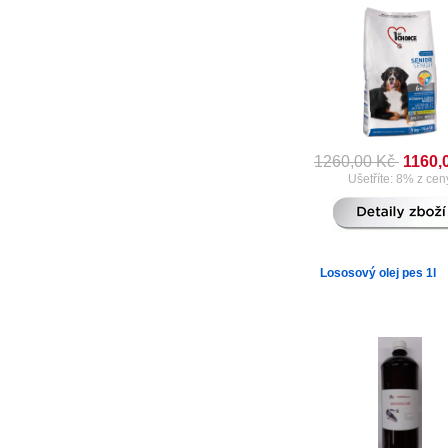
1260,00 Kč
1160,
Ušetříte: 8% z cen
Lososový olej pes 1l