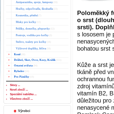
Antiparazitika, spreje, šampony
(10)
Hračky, odpočívadla, škrabadla
(23)
Poloměkký f
Kosmetika, pěstění
(7)
o srst (dlou
Misky pro kočky
(12)
srsti). Dopl
Pelíšky, domečky, přepravky
(12)
s lososem je 
Postroje, vodítka pro kočky
(3)
nenasycených 
Stelivo, toalety pro kočky
(18)
bohatou srst 
Výživové doplňky, léčiva
(18)
Koně
(50)
Drůbež, Skot, Ovce, Kozy, Králík
(151)
Kůže a srst j
Ostatní zvířata
(94)
tkáně před vn
Rybolov
(54)
Pro Páníčky
(13)
ochrannou fun
zdroj vitamínů
Slevy ...
Nové zboží ...
vitamín B2, B
Speciální nabídka ...
důležitou pro
Všechno zboží ...
nenasycené ma
Výrobci