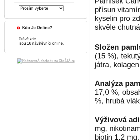
Pamlsek Canv
přísun vitam
kyselin pro zd
skvěle chutná
Kdo Je Online?
Právě zde
jsou 16 návštěvníci online.
Složen paml
(15 %), tekutý
játra, kolage
Analýza pam
17,0 %, obsah
%, hrubá vlák
Výživová adi
mg, nikotinam
biotin 1,2 mg.