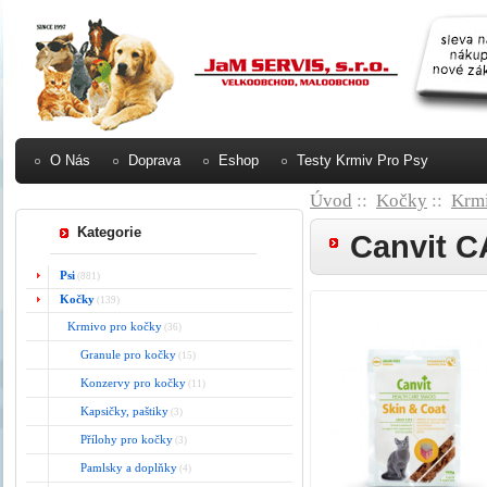
O Nás
Doprava
Eshop
Testy Krmiv Pro Psy
Úvod
::
Kočky
::
Krmi
Kategorie
Canvit C
Psi
(881)
Kočky
(139)
Krmivo pro kočky
(36)
Granule pro kočky
(15)
Konzervy pro kočky
(11)
Kapsičky, paštiky
(3)
Přílohy pro kočky
(3)
Pamlsky a doplňky
(4)