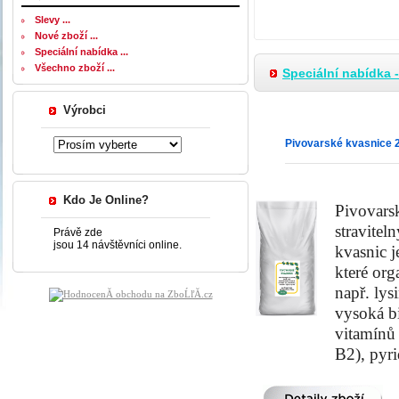
Slevy ...
Nové zboží ...
Speciální nabídka ...
Všechno zboží ...
Speciální nabídka 
Výrobci
Pivovarské kvasnic
Kdo Je Online?
Pivovars
stravitel
Právě zde
jsou 14 návštěvníci online.
kvasnic j
které org
např. lys
vysoká b
vitamínů
B2), pyri