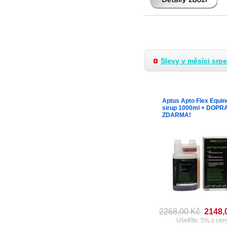
Slevy v měsíci srp
Aptus Apto Flex Equi
sirup 1000ml + DOPR
ZDARMA!
2268,00 Kč
2148,
Ušetříte: 5% z cen