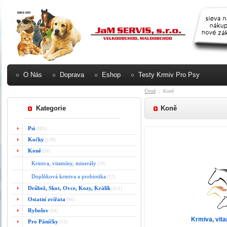
O Nás
Doprava
Eshop
Testy Krmiv Pro Psy
Úvod
:: Koně
Kategorie
Koně
Psi
(881)
Kočky
(139)
Koně
(50)
Krmiva, vitamíny, minerály
(29)
Doplňková krmiva a probiotika
(17)
Drůbež, Skot, Ovce, Kozy, Králík
(151)
Ostatní zvířata
(94)
Rybolov
(54)
Krmiva, vita
Pro Páníčky
(13)