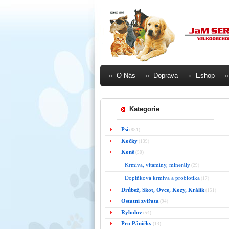
O Nás
Doprava
Eshop
Kategorie
Psi
(881)
Kočky
(139)
Koně
(50)
Krmiva, vitamíny, minerály
(29)
Doplňková krmiva a probiotika
(17)
Drůbež, Skot, Ovce, Kozy, Králík
(151)
Ostatní zvířata
(94)
Rybolov
(54)
Pro Páníčky
(13)