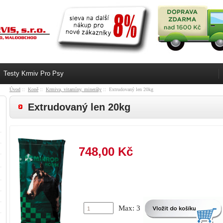
Testy Krmiv Pro Psy
Úvod
::
Koně
::
Krmiva, vitamíny, minerály
:: Extrudovaný len 20kg
Extrudovaný len 20kg
748,00 Kč
Max: 3