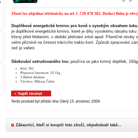
Zboží lze objednat telefonicky na tel. č. 728 478 382. Dodací lhůta je obv
Doplňkové energetické krmivo pro koně s vysokým obsahem tuku
je doplňkové energetické krmivo, které je díky vysokému obsahu tuku 
klisny před hřebením, v období přelínání srtsti apod. Pšeničné otruby 
velmi příznivě na činnost trávícího traktu koní. Způsob zpracování zaru
než je vaření.
Dávkování extrudovaného lnu:
používá se jako krmný doplňek, 150g
Kód: 361
Přepravní hmotnost: 20.1kg
3 Balení skladem
Výrobce: Mikrop Čebín
Tento produkt byl přidán dne Úterý 15. prosinec 2009.
Zákaznící, kteří si koupili toto zboží, objednávali také...