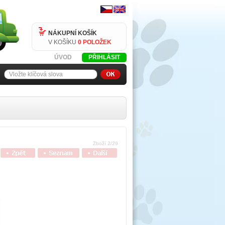
NÁKUPNÍ KOŠÍK
V KOŠÍKU
0 POLOŽEK
ÚVOD
PŘIHLÁSIT
Zboží 2/29