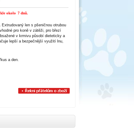
ykle okolo 7 dnů.
.
Extrudovaný len s pšeničnou otrubou
vhodné pro koně v zátěži, pro březí
obsažené v krmivu působí dieteticky a
čuje lepší a bezpečnější využití lnu,
/kus a den.