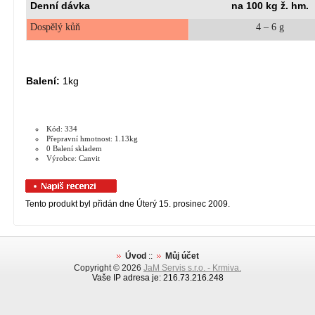
Denní dávka
na 100 kg ž. hm.
Dospělý kůň
4 – 6 g
Balení:
1kg
Kód: 334
Přepravní hmotnost: 1.13kg
0 Balení skladem
Výrobce: Canvit
Tento produkt byl přidán dne Úterý 15. prosinec 2009.
Úvod
::
Můj účet
Copyright © 2026
JaM Servis s.r.o. - Krmiva.
Vaše IP adresa je: 216.73.216.248