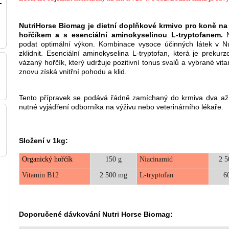
NutriHorse Biomag je dietní doplňkové krmivo pro koně na
hořčíkem a s esenciální aminokyselinou
L-tryptofanem
.
podat optimální výkon. Kombinace vysoce účinných látek v 
zklidnit. Esenciální aminokyselina L-tryptofan, která je preku
vázaný hořčík, který udržuje pozitivní tonus svalů a vybrané vita
znovu získá vnitřní pohodu a klid.
Tento přípravek se podává řádně zamíchaný do krmiva dva až č
nutné vyjádření odborníka na výživu nebo veterinárního lékaře.
Složení v 1kg:
Organický hořčík
150 g
Niacinamid
2 5
Vitamin B12
2 500 mg
L-tryptofan
6
Doporučené dávkování Nutri Horse Biomag: