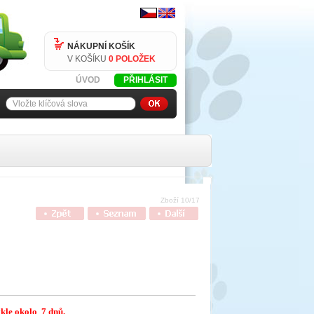
NÁKUPNÍ KOŠÍK
V KOŠÍKU
0 POLOŽEK
ÚVOD
PŘIHLÁSIT
Zboží 10/17
ykle okolo 7 dnů.