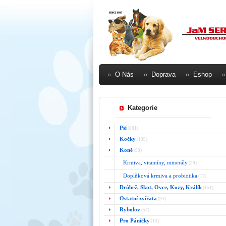
O Nás
Doprava
Eshop
Kategorie
Psi
(881)
Kočky
(139)
Koně
(50)
Krmiva, vitamíny, minerály
(29)
Doplňková krmiva a probiotika
(17)
Drůbež, Skot, Ovce, Kozy, Králík
(151)
Ostatní zvířata
(94)
Rybolov
(54)
Pro Páníčky
(13)