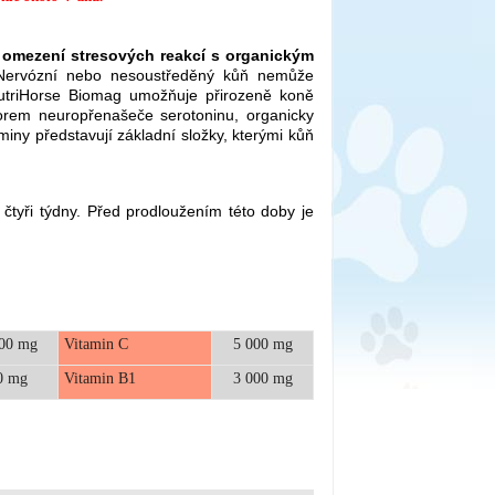
 omezení stresových reakcí s organickým
Nervózní nebo nesoustředěný kůň nemůže
NutriHorse Biomag umožňuje přirozeně koně
rzorem neuropřenašeče serotoninu, organicky
miny představují základní složky, kterými kůň
tyři týdny. Před prodloužením této doby je
00 mg
Vitamin C
5 000 mg
0 mg
Vitamin B1
3 000 mg