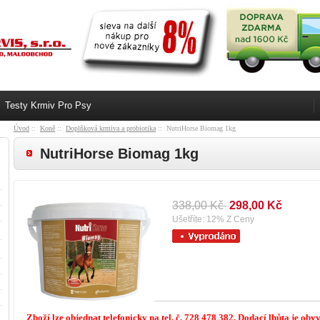
Testy Krmiv Pro Psy
Úvod
::
Koně
::
Doplňková krmiva a probiotika
:: NutriHorse Biomag 1kg
NutriHorse Biomag 1kg
338,00 Kč
298,00 Kč
Ušetříte: 12% Z Ceny
Zboží lze objednat telefonicky na tel. č. 728 478 382. Dodací lhůta je obv