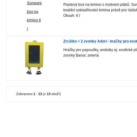
Plastový box na krmivo s motivem ptáků. Sun
kvalitní uskladňování krmiva právě pro Vaše
Obsah: 6 l
Zrcátko + 2 zvonky Adori - hračky pro exo
Hračky pro papoušky, andulky aj. exotické pt
zvonky Barva: zelená
Zobrazeno
1
-
13
(z
13
zboží)