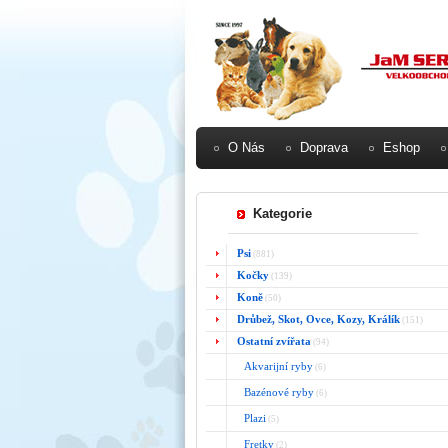
O Nás
Doprava
Eshop
Kategorie
Psi
(881)
Kočky
(139)
Koně
(50)
Drůbež, Skot, Ovce, Kozy, Králík
(151)
Ostatní zvířata
(94)
Akvarijní ryby
(6)
Bazénové ryby
(6)
Plazi
(5)
Fretky
(2)