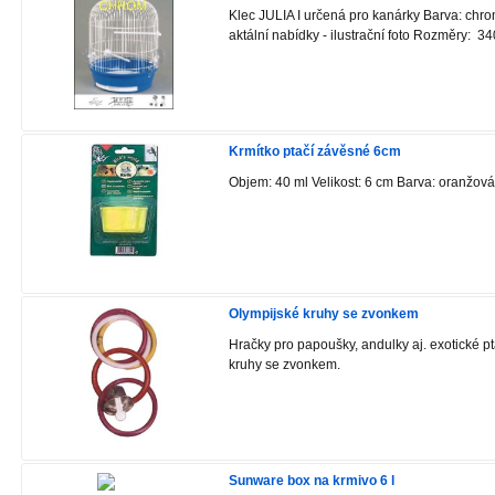
Klec JULIA I určená pro kanárky Barva: chrom
aktální nabídky - ilustrační foto Rozměry: 
Krmítko ptačí závěsné 6cm
Objem: 40 ml Velikost: 6 cm Barva: oranžov
Olympijské kruhy se zvonkem
Hračky pro papoušky, andulky aj. exotické pt
kruhy se zvonkem.
Sunware box na krmivo 6 l