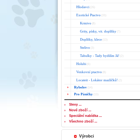
Hlodavci
(26)
Exotické Ptactvo
(33)
Krmivo
(8)
Grity, písky, vit. doplňky
(7)
Doplňky, klece
(13)
Stelivo
(3)
Tabulky - Tady bydilím Já!
(2)
Holubi
(6)
Venkovní ptactvo
(8)
Locateit - Lokátor mazlíčků!
(2)
Rybolov
(54)
Pro Páníčky
(13)
Slevy ...
Nové zboží ...
Speciální nabídka ...
Všechno zboží ...
Výrobci