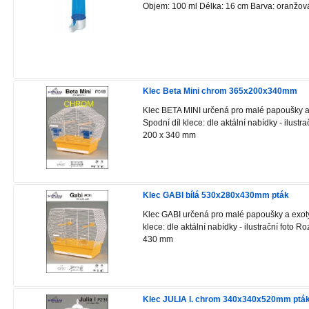
Objem: 100 ml Délka: 16 cm Barva: oranžov
Klec Beta Mini chrom 365x200x340mm
Klec BETA MINI určená pro malé papoušky a
Spodní díl klece: dle aktální nabídky - ilust
200 x 340 mm
Klec GABI bílá 530x280x430mm pták
Klec GABI určená pro malé papoušky a exoty.
klece: dle aktální nabídky - ilustrační foto 
430 mm
Klec JULIA I. chrom 340x340x520mm ptá