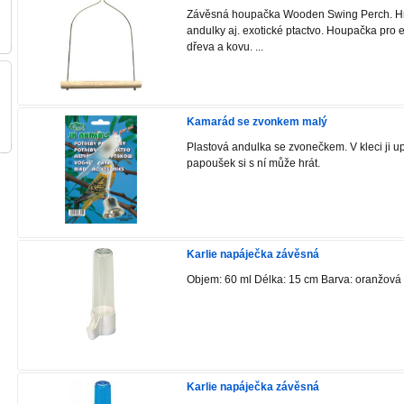
Závěsná houpačka Wooden Swing Perch. Hr
andulky aj. exotické ptactvo. Houpačka pro e
dřeva a kovu. ...
Kamarád se zvonkem malý
Plastová andulka se zvonečkem. V kleci ji u
papoušek si s ní může hrát.
Karlie napáječka závěsná
Objem: 60 ml Délka: 15 cm Barva: oranžová
Karlie napáječka závěsná