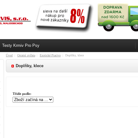
Testy Krmiv Pro Psy
Úvod
::
Ostatní zvířata
::
Exotické Ptactvo
:: Doplňky, klece
Doplňky, klece
Třídit podle: