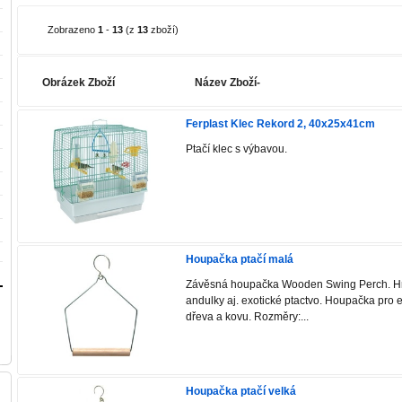
Zobrazeno
1
-
13
(z
13
zboží)
Obrázek Zboží
Název Zboží-
Ferplast Klec Rekord 2, 40x25x41cm
Ptačí klec s výbavou.
Houpačka ptačí malá
Závěsná houpačka Wooden Swing Perch. Hr
andulky aj. exotické ptactvo. Houpačka pro e
dřeva a kovu. Rozměry:...
Houpačka ptačí velká