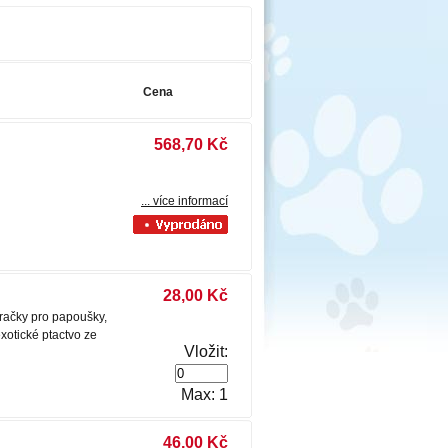
Cena
568,70 Kč
... více informací
28,00 Kč
ačky pro papoušky,
xotické ptactvo ze
Vložit:
Max: 1
46,00 Kč