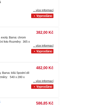
á
... více informací
382,00 Kč
 exoty. Barva: chrom
rační foto Rozměry: 365 x
... více informací
482,00 Kč
 Barva: bílá Spodní díl
Rozměry: 540 x 280 x
... více informací
k
586,85 Kč