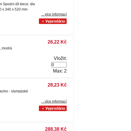
 Spodní díl klece: dle
340 x 340 x 520 mm
... více informací
26,22 Kč
á, modrá
Vložit:
Max: 2
28,23 Kč
actvo - olympijské
... více informací
288,38 Kč