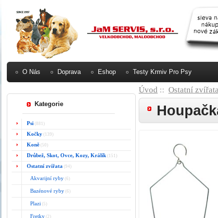
O Nás
Doprava
Eshop
Testy Krmiv Pro Psy
Úvod
::
Ostatní zvířat
Kategorie
Houpačka
Psi
(881)
Kočky
(139)
Koně
(50)
Drůbež, Skot, Ovce, Kozy, Králík
(151)
Ostatní zvířata
(94)
Akvarijní ryby
(6)
Bazénové ryby
(6)
Plazi
(5)
Fretky
(2)