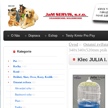
O Nás
Doprava
Eshop
Testy Krmiv Pro Psy
Úvod
::
Ostatní zvířat
340x340x520mm pták
Kategorie
Klec JULIA I
Psi
(881)
Kočky
(139)
Koně
(50)
Drůbež, Skot, Ovce, Kozy, Králík
(151)
Ostatní zvířata
(94)
Akvarijní ryby
(6)
Bazénové ryby
(6)
Plazi
(5)
Fretky
(2)