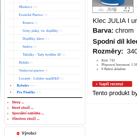
Hlodavci
(26)
Exotické Ptactvo
(33)
Klec JULIA I u
Krmivo
(8)
Barva:
chrom
Grity, písky, vit. doplňky
(7)
Doplňky, klece
(13)
Spodní díl kle
Stelivo
(3)
Rozměry:
340
Tabulky - Tady bydilím Já!
(2)
Kód: 742
Holubi
(6)
Přepravní hmotnost: 1.5
0 Balení skladem
Venkovní ptactvo
(8)
Locateit - Lokátor mazlíčků!
(2)
Rybolov
(54)
Tento produkt by
Pro Páníčky
(13)
Slevy ...
Nové zboží ...
Speciální nabídka ...
Všechno zboží ...
Výrobci