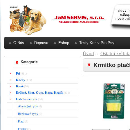
O Nás
Doprava
Eshop
Testy Krmiv Pro Psy
Úvod
::
Ostatní zvířat
Kategorie
Krmítko ptač
Psi
(881)
Kočky
(139)
Koně
(50)
Drůbež, Skot, Ovce, Kozy, Králík
(151)
Ostatní zvířata
(94)
Akvarijní ryby
(6)
Bazénové ryby
(6)
Plazi
(5)
Fretky
(2)