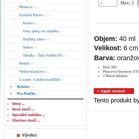
Max: 2
Hlodavci
(26)
Exotické Ptactvo
(33)
Krmivo
(8)
Grity, písky, vit. doplňky
(7)
O
bjem:
40 ml
Doplňky, klece
(13)
V
elikost:
6 cm
Stelivo
(3)
Tabulky - Tady bydilím Já!
(2)
B
arva:
oranžo
Holubi
(6)
Kód: 482
Venkovní ptactvo
Přepravní hmotnost: 0.0
(8)
2 Balení skladem
Locateit - Lokátor mazlíčků!
(2)
Rybolov
(54)
Pro Páníčky
(13)
Tento produkt by
Slevy ...
Nové zboží ...
Speciální nabídka ...
Všechno zboží ...
Výrobci