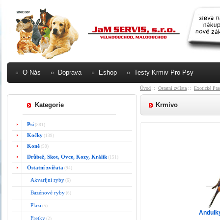
O Nás
Doprava
Eshop
Testy Krmiv Pro Psy
Úvod
::
Ostatní zvířata
::
Exotické Pta
Kategorie
Krmivo
Psi
(881)
Kočky
(139)
Koně
(50)
Drůbež, Skot, Ovce, Kozy, Králík
(151)
Ostatní zvířata
(94)
Akvarijní ryby
(6)
Bazénové ryby
(6)
Plazi
(5)
Andulky
Fretky
(2)