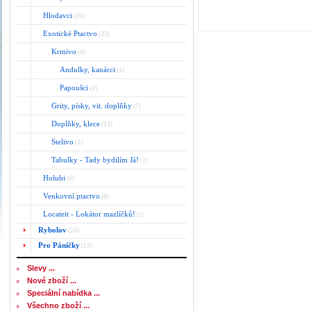
Hlodavci
(26)
Exotické Ptactvo
(33)
Krmivo
(8)
Andulky, kanárci
(4)
Papoušci
(4)
Grity, písky, vit. doplňky
(7)
Doplňky, klece
(13)
Stelivo
(3)
Tabulky - Tady bydilím Já!
(2)
Holubi
(6)
Venkovní ptactvo
(8)
Locateit - Lokátor mazlíčků!
(2)
Rybolov
(54)
Pro Páníčky
(13)
Slevy ...
Nové zboží ...
Speciální nabídka ...
Všechno zboží ...