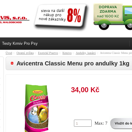
Testy Krmiv Pro Psy
Úvod
::
Ostatní zvířata
::
Exotické Ptactvo
::
Krmivo
::
Andulky, kanárci
:: Avicentra Classic Menu pr
Avicentra Classic Menu pro andulky 1kg
34,00 Kč
Max: 7