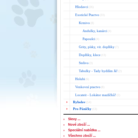
Hlodavci
(26)
Exotické Ptactvo
(33)
Krmivo
(8)
Andulky, kanárci
(4)
Papoušci
(4)
Grity, písky, vit. doplňky
(7)
Doplňky, klece
(13)
Stelivo
(3)
Tabulky - Tady bydilím Já!
(2)
Holubi
(6)
Venkovní ptactvo
(8)
Locateit - Lokátor mazlíčků!
(2)
Rybolov
(54)
Pro Páníčky
(13)
Slevy ...
Nové zboží ...
Speciální nabídka ...
Všechno zboží ...