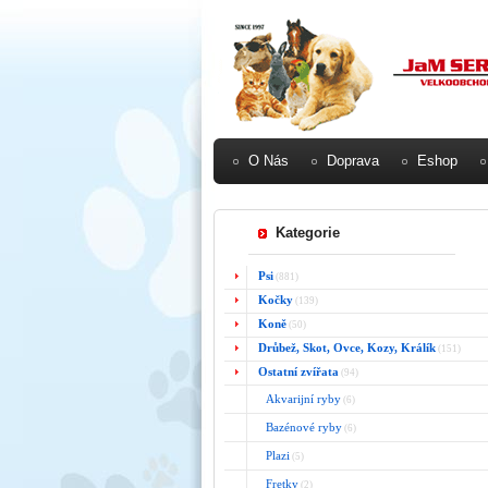
O Nás
Doprava
Eshop
Kategorie
Psi
(881)
Kočky
(139)
Koně
(50)
Drůbež, Skot, Ovce, Kozy, Králík
(151)
Ostatní zvířata
(94)
Akvarijní ryby
(6)
Bazénové ryby
(6)
Plazi
(5)
Fretky
(2)