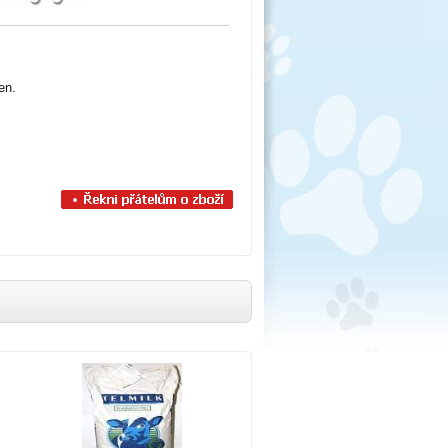
len
.