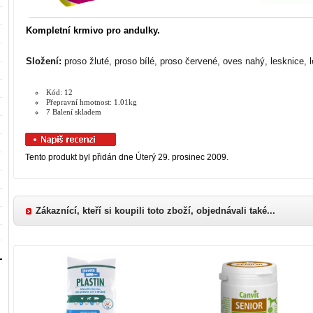
Kompletní krmivo pro andulky.
Složení:
proso žluté
, p
roso bílé
, proso červené,
o
ves nahý
, lesknice, 
Kód: 12
Přepravní hmotnost: 1.01kg
7 Balení skladem
Tento produkt byl přidán dne Úterý 29. prosinec 2009.
Zákaznící, kteří si koupili toto zboží, objednávali také...