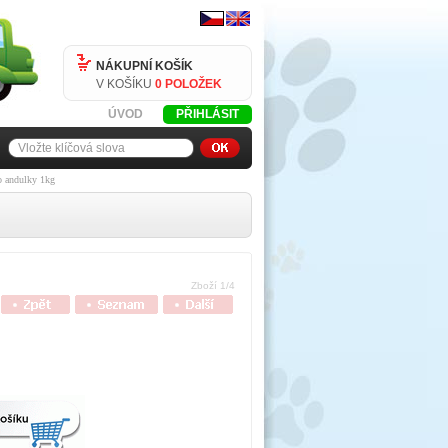
NÁKUPNÍ KOŠÍK
V KOŠÍKU
0 POLOŽEK
ÚVOD
PŘIHLÁSIT
o andulky 1kg
Zboží 1/4