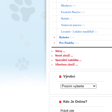
Hlodavci
(26)
Exotické Ptactvo
(33)
Holubi
(6)
Venkovní ptactvo
(8)
Locateit - Lokátor mazlíčků!
(2)
Rybolov
(54)
Pro Páníčky
(13)
Slevy ...
Nové zboží ...
Speciální nabídka ...
Všechno zboží ...
Výrobci
Kdo Je Online?
Právě zde