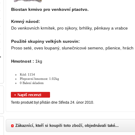
Biostan krmivo pro venkovní ptactvo.
Krmný návod:
Do venkovních krmítek, pro sýkory, brhlíky, pěnkavy a vrabce
Použité skupiny velkých surovin:
Proso seté, oves loupaný, slunečnicové semeno, pšenice, hrách
Hmotnost :
1kg
Kód: 1154
Přepravní hmotnost: 1.02kg
0 Balení skladem
Tento produkt byl přidán dne Středa 24. únor 2010.
Zákaznící, kteří si koupili toto zboží, objednávali také...