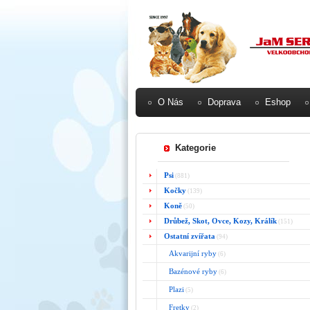
O Nás
Doprava
Eshop
Kategorie
Psi
(881)
Kočky
(139)
Koně
(50)
Drůbež, Skot, Ovce, Kozy, Králík
(151)
Ostatní zvířata
(94)
Akvarijní ryby
(6)
Bazénové ryby
(6)
Plazi
(5)
Fretky
(2)