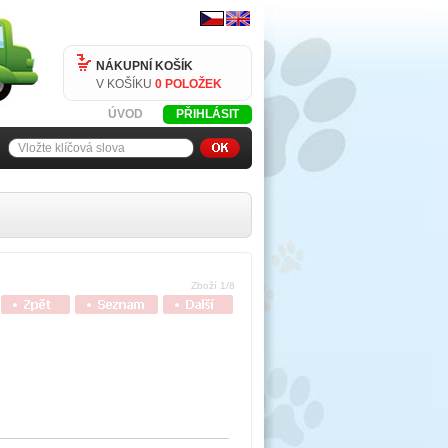
NÁKUPNÍ KOŠÍK
V KOŠÍKU
0 POLOŽEK
ÚVOD
PŘIHLÁSIT
Zboží 1/8