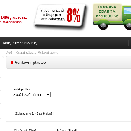
Testy Krmiv Pro Psy
Úvod
::
Ostatní zvířata
:: Venkovní ptactvo
Venkovní ptactvo
Třídit podle:
Zobrazeno
1
-
8
(z
8
zboží)
Obrázek Zboží
Název Zboží-