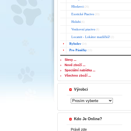
Hlodavci
(26)
Exotické Ptactvo
(33)
Holubi
(6)
Venkovní ptactvo
(8)
Locateit - Lokátor mazlíčků!
(2)
Rybolov
(54)
Pro Páníčky
(13)
Slevy ...
Nové zboží ...
Speciální nabídka ...
Všechno zboží ...
Výrobci
Kdo Je Online?
Právě zde