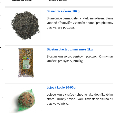
Slunečnice černá 10kg
Slunečnice černá čištěná - letošní sklizeň. Slu
vhodné především v zimním období pro přikrmo
ptactva, ale používá...
Biostan ptactvo zimní směs 1kg
Biostan krmivo pro venkovní ptactvo. Krmný ná
krmítek, pro sýkory, brhlíky,...
Lojová koule 80-90g
Lojové koule v síťce - vhodné jako doplňkové k
strom. Krmný návod: kouli zavěste venku na pr
ptactvu volně k...