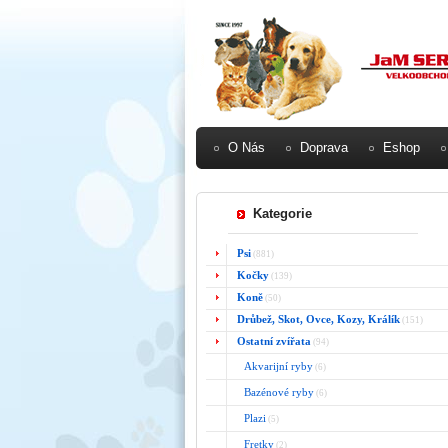
O Nás
Doprava
Eshop
Kategorie
Psi
(881)
Kočky
(139)
Koně
(50)
Drůbež, Skot, Ovce, Kozy, Králík
(151)
Ostatní zvířata
(94)
Akvarijní ryby
(6)
Bazénové ryby
(6)
Plazi
(5)
Fretky
(2)