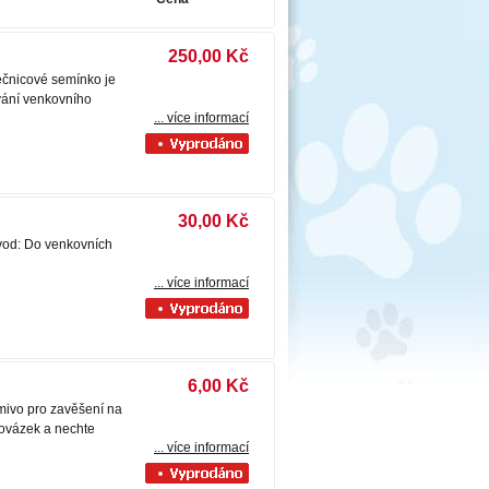
250,00 Kč
nečnicové semínko je
vání venkovního
... více informací
30,00 Kč
vod: Do venkovních
... více informací
6,00 Kč
rmivo pro zavěšení na
ovázek a nechte
... více informací