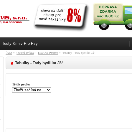
Testy Krmiv Pro Psy
Úvod
::
Ostatní zvířata
::
Exotické Ptactvo
:: Tabulky - Tady bydilím Já!
Tabulky - Tady bydilím Já!
Třídit podle: