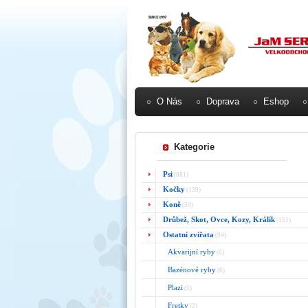
O Nás
Doprava
Eshop
Kategorie
Psi
(881)
Kočky
(139)
Koně
(50)
Drůbež, Skot, Ovce, Kozy, Králík
(151)
Ostatní zvířata
(94)
Akvarijní ryby
(6)
Bazénové ryby
(6)
Plazi
(5)
Fretky
(2)