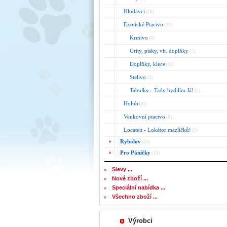
Hlodavci
(26)
Exotické Ptactvo
(33)
Krmivo
(8)
Grity, písky, vit. doplňky
(7)
Doplňky, klece
(13)
Stelivo
(3)
Tabulky - Tady bydilím Já!
(2)
Holubi
(6)
Venkovní ptactvo
(8)
Locateit - Lokátor mazlíčků!
(2)
Rybolov
(54)
Pro Páníčky
(13)
Slevy ...
Nové zboží ...
Speciální nabídka ...
Všechno zboží ...
Výrobci