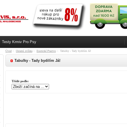
Testy Krmiv Pro Psy
Úvod
::
Ostatní zvířata
::
Exotické Ptactvo
:: Tabulky - Tady bydilím Já!
Tabulky - Tady bydilím Já!
Třídit podle: