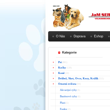
O Nás
Doprava
Eshop
Kategorie
Psi
(881)
Kočky
(139)
Koně
(50)
Drůbež, Skot, Ovce, Kozy, Králík
(151)
Ostatní zvířata
(94)
Akvarijní ryby
(6)
Bazénové ryby
(6)
Plazi
(5)
Fretky
(2)