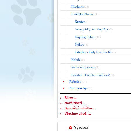
Hlodavci
(26)
Exotické Ptactvo
(33)
Krmivo
(8)
Grity, písky, vit. doplňky
(7)
Doplňky, klece
(13)
Stelivo
(3)
Tabulky - Tady bydilím Já!
(2)
Holubi
(6)
Venkovní ptactvo
(8)
Locateit - Lokátor mazlíčků!
(2)
Rybolov
(54)
Pro Páníčky
(13)
Slevy ...
Nové zboží ...
Speciální nabídka ...
Všechno zboží ...
Výrobci