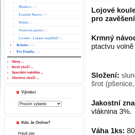
Hlodavci
(26)
Lojové koule
Exotické Ptactvo
(33)
pro zavěšení
Holubi
(6)
Venkovní ptactvo
(8)
Krmný návo
Locateit - Lokátor mazlíčků!
(2)
ptactvu volně 
Rybolov
(54)
Pro Páníčky
(13)
Slevy ...
Nové zboží ...
Speciální nabídka ...
Složení:
slun
Všechno zboží ...
šrot (pšenice,
Výrobci
Jakostní zn
vláknina 3%.
Kdo Je Online?
Váha 1ks:
80
Právě zde