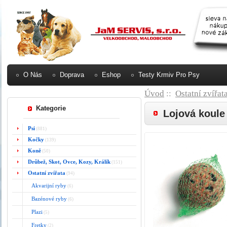
O Nás
Doprava
Eshop
Testy Krmiv Pro Psy
Úvod
::
Ostatní zvířat
Kategorie
Lojová koule
Psi
(881)
Kočky
(139)
Koně
(50)
Drůbež, Skot, Ovce, Kozy, Králík
(151)
Ostatní zvířata
(94)
Akvarijní ryby
(6)
Bazénové ryby
(6)
Plazi
(5)
Fretky
(2)