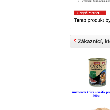
Výrobce: Sehnoutek a syn
Tento produkt b
Zákaznící, kt
Animonda krůta + králík pr
400g