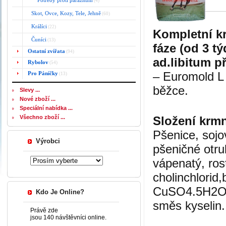
Potřeby proti parazitům
(4)
Skot, Ovce, Kozy, Tele, Jehně
(60)
Králíci
(22)
Kompletní kr
Čuníci
(13)
fáze (od 3 t
Ostatní zvířata
(94)
ad.libitum p
Rybolov
(54)
– Euromold L 
Pro Páníčky
(13)
běžce.
Slevy ...
Nové zboží ...
Speciální nabídka ...
Všechno zboží ...
Složení krm
Pšenice, sojo
Výrobci
pšeničné otru
vápenatý, rost
cholinchlorid
CuSO4.5H2O, p
Kdo Je Online?
směs kyselin.
Právě zde
jsou 140 návštěvníci online.