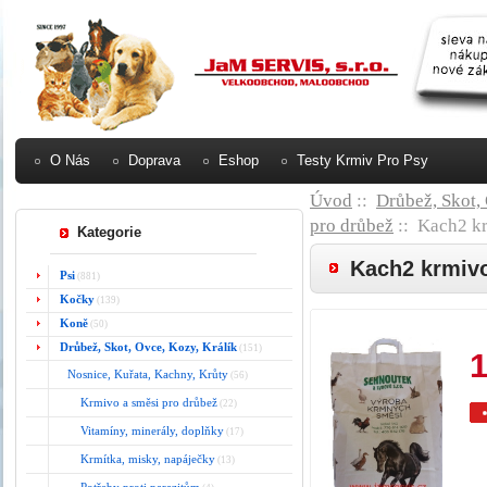
O Nás
Doprava
Eshop
Testy Krmiv Pro Psy
Úvod
::
Drůbež, Skot,
pro drůbež
:: Kach2 kr
Kategorie
Kach2 krmivo
Psi
(881)
Kočky
(139)
Koně
(50)
Drůbež, Skot, Ovce, Kozy, Králík
(151)
1
Nosnice, Kuřata, Kachny, Krůty
(56)
Krmivo a směsi pro drůbež
(22)
Vitamíny, minerály, doplňky
(17)
Krmítka, misky, napáječky
(13)