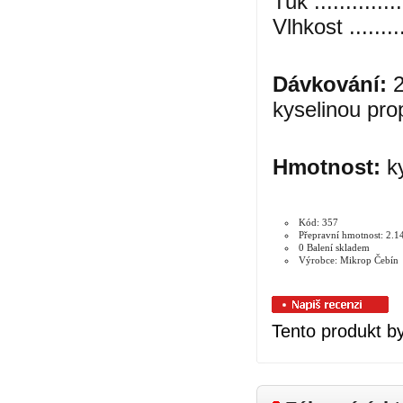
Tuk .............
Vlhkost .......
Dávkování:
2
kyselinou pro
Hmotnost:
k
Kód: 357
Přepravní hmotnost: 2.1
0 Balení skladem
Výrobce: Mikrop Čebín
Tento produkt by