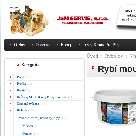
O Nás
Doprava
Eshop
Testy Krmiv Pro Psy
Úvod
::
Rybolov
::
Vn
Kategorie
Rybí mo
Psi
(881)
Kočky
(139)
Koně
(50)
Drůbež, Skot, Ovce, Kozy, Králík
(151)
Ostatní zvířata
(94)
Rybolov
(54)
Vnadící směsi, návnady, dipy
(15)
Mikrop
(4)
Ostatní
(11)