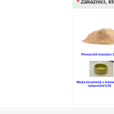
Zákaznící, kt
Pivovarské kvasnice 
Miska keramická s hranou
vyhazování 0,5lt