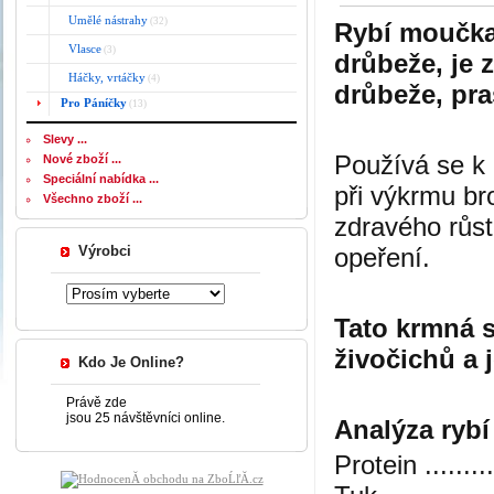
Umělé nástrahy
(32)
Rybí moučka
Vlasce
(3)
drůbeže, je 
Háčky, vrtáčky
(4)
drůbeže, pra
Pro Páníčky
(13)
Slevy ...
Používá se k
Nové zboží ...
Speciální nabídka ...
při výkrmu bro
Všechno zboží ...
zdravého růst
Výrobci
opeření.
Tato krmná s
živočichů a 
Kdo Je Online?
Právě zde
jsou 25 návštěvníci online.
Analýza ryb
Protein ........