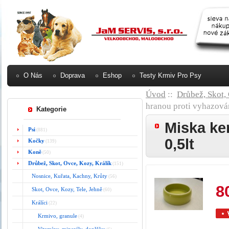
O Nás
Doprava
Eshop
Testy Krmiv Pro Psy
Úvod
::
Drůbež, Skot,
hranou proti vyhazován
Kategorie
Miska ke
Psi
(881)
0,5lt
Kočky
(139)
Koně
(50)
Drůbež, Skot, Ovce, Kozy, Králík
(151)
Nosnice, Kuřata, Kachny, Krůty
(56)
8
Skot, Ovce, Kozy, Tele, Jehně
(60)
Králíci
(22)
Krmivo, granule
(4)