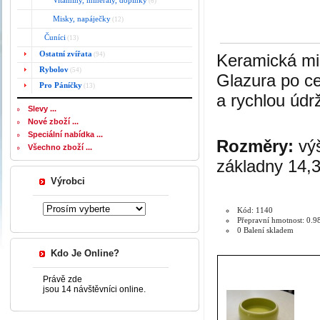
Vitamíny, minerály, doplňky
(6)
Misky, napáječky
(12)
Čuníci
(13)
Ostatní zvířata
(94)
Keramická mis
Rybolov
(54)
Glazura po ce
Pro Páníčky
(13)
a rychlou údr
Slevy ...
Nové zboží ...
Speciální nabídka ...
Rozměry:
výš
Všechno zboží ...
základny 14,
Výrobci
Kód: 1140
Přepravní hmotnost: 0.9
0 Balení skladem
Kdo Je Online?
Právě zde
jsou 14 návštěvníci online.