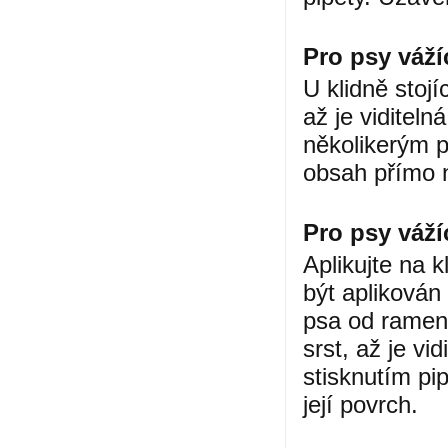
Pro psy váží
U klidně stojí
až je viditeln
několikerým pe
obsah přímo n
Pro psy váží
Aplikujte na k
být aplikován
psa od ramen
srst, až je vi
stisknutím pi
její povrch.