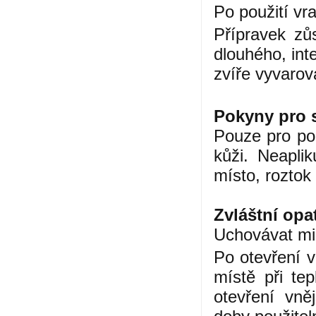
Po použití vr
Přípravek zů
dlouhého, int
zvíře vyvarov
Pokyny pro 
Pouze pro po
kůži. Neaplik
místo, roztok
Zvláštní opa
Uchovávat mi
Po otevření v
místě při te
otevření vně