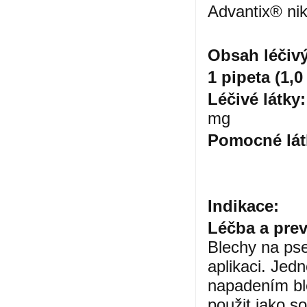
Advantix® nik
Obsah léčivý
1 pipeta (1,
Léčivé látky:
mg
Pomocné lát
Indikace:
Léčba a prev
Blechy na ps
aplikaci. Jed
napadením bl
použit jako so