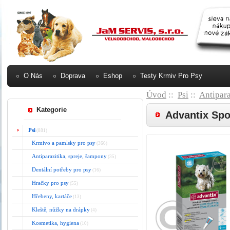
O Nás
Doprava
Eshop
Testy Krmiv Pro Psy
Úvod
::
Psi
::
Antipara
Kategorie
Advantix Spo
Psi
(881)
Krmivo a pamlsky pro psy
(366)
Antiparazitika, spreje, šampony
(35)
Dentální potřeby pro psy
(16)
Hračky pro psy
(55)
Hřebeny, kartáče
(13)
Kleště, nůžky na drápky
(4)
Kosmetika, hygiena
(10)