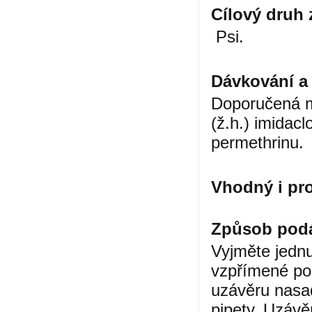
Cílový druh z
Psi.
Dávkování a
Doporučená mi
(ž.h.) imidacl
permethrinu.
Vhodný i pro 
Způsob podá
Vyjměte jednu 
vzpřímené poz
uzávěru nasaď
pipety. Uzávě