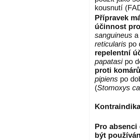
kousnutí (FAD
Přípravek má
účinnost prot
sanguineus
a
reticularis
po 
repelentní 
papatasi
po d
proti komár
pipiens
po do
(
Stomoxys cal
Kontraindika
Pro absenci
být používán