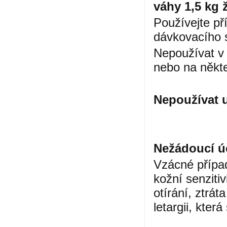
váhy 1,5 kg 
Používejte př
dávkovacího 
Nepoužívat v 
nebo na někt
Nepoužívat u
Nežádoucí ú
Vzácné přípa
kožní senzitiv
otírání, ztrát
letargii, kter