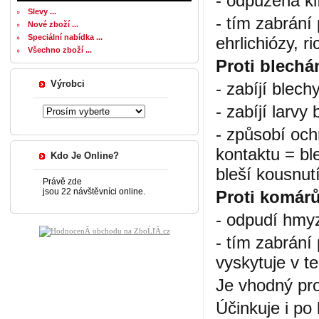
- odpuzená kl
Slevy ...
- tím zabrání
Nové zboží ...
Speciální nabídka ...
ehrlichiózy, r
Všechno zboží ...
Proti blechá
Výrobci
- zabíjí blec
- zabíjí larvy 
- způsobí och
kontaktu = bl
Kdo Je Online?
bleší kousnut
Právě zde
jsou 22 návštěvníci online.
Proti komár
- odpudí hmyz
- tím zabrání
vyskytuje v t
Je vhodný pro
Účinkuje i p