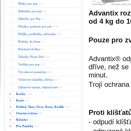
Misky pro psy
(37)
Advantix roz
Náhubky pro psy
(19)
Oblečky pro Psy
od 4 kg do 1
(1)
Obojky, postroje pro psy
(106)
Pelíšky, podložky, přenosky
(43)
Pouze pro zv
Potřeby do Auta
(8)
Průchozí dvířka
(6)
Advantix® odp
Tabulky Pozor Pes!
(33)
Vodítka pro psy
dříve, než se
(62)
Výcvikové pomůcky
(18)
minut.
Výživové doplňky, léčiva
(41)
Trojí ochrana
Zákazové spreje, odpuzovače
(6)
Kočky
(139)
Koně
(50)
Drůbež, Skot, Ovce, Kozy, Králík
(151)
Proti klíšťat
Ostatní zvířata
(94)
Rybolov
- odpudí klíšť
(54)
Pro Páníčky
(13)