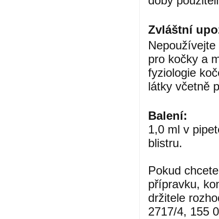
doby použiteln
Zvláštní upo
Nepoužívejte 
pro kočky a m
fyziologie ko
látky včetně 
Balení:
1,0 ml v pipe
blistru.
Pokud chcete 
přípravku, ko
držitele rozh
2717/4, 155 0