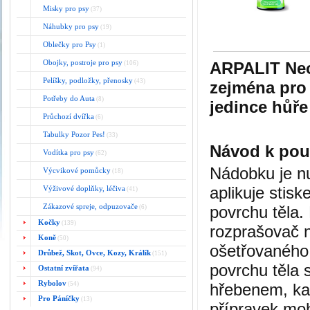
Misky pro psy
(37)
Náhubky pro psy
(19)
Oblečky pro Psy
(1)
Obojky, postroje pro psy
ARPALIT Neo
(106)
Pelíšky, podložky, přenosky
(43)
zejména pro 
Potřeby do Auta
(8)
jedince hůře
Průchozí dvířka
(6)
Tabulky Pozor Pes!
(33)
Návod k použ
Vodítka pro psy
(62)
Nádobku je nu
Výcvikové pomůcky
(18)
aplikuje stis
Výživové doplňky, léčiva
(41)
Zákazové spreje, odpuzovače
povrchu těla.
(6)
Kočky
(139)
rozprašovač n
Koně
(50)
ošetřovaného 
Drůbež, Skot, Ovce, Kozy, Králík
(151)
povrchu těla 
Ostatní zvířata
(94)
Rybolov
(54)
hřebenem, ka
Pro Páníčky
(13)
přípravek moh