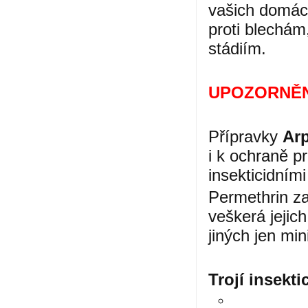
vašich domácí
proti blechám
stádiím.
UPOZORNĚN
Přípravky
Arp
i k ochraně p
insekticidním
Permethrin za
veškerá jejich
jiných jen min
Trojí insekti