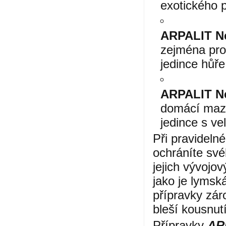
exotického p
ARPALIT N
zejména pro 
jedince hůře
ARPALIT N
domácí mazlí
jedince s ve
Při pravideln
ochráníte své
jejich vývojo
jako je lymská
přípravky zár
bleší kousnutí
Přípravky
AR