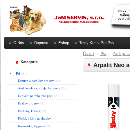
O Nás
Doprava
Eshop
Testy Krmiv Pro Psy
Úvod
::
Psi
::
Antipara
Kategorie
Arpalit Neo 
Psi
(881)
Krmivo a pamlsky pro psy
(366)
Antiparazitika, spreje, šampony
(35)
Dentální potřeby pro psy
(16)
Hračky pro psy
(55)
Hřebeny, kartáče
(13)
Kleště, nůžky na drápky
(4)
Kosmetika, hygiena
(10)