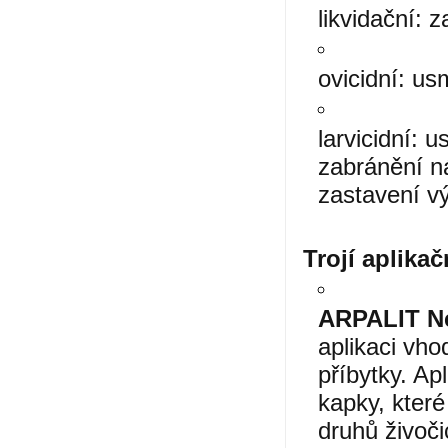
likvidační: 
ovicidní: us
larvicidní: 
zabránění n
zastavení v
Trojí aplikač
ARPALIT N
aplikaci vho
příbytky. Ap
kapky, které
druhů živoč