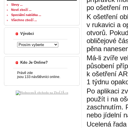
Slevy ...
po ošetření m
Nové zboží ...
K ošetření obl
Speciální nabídka ...
Všechno zboží ...
v rukavici a 
otvorů. Pokud 
Výrobci
obličejové čá
pěna nanesený
Má-li zvíře v
Kdo Je Online?
působení příp
k ošetření A
Právě zde
jsou 133 návštěvníci online.
1 týdnu opako
Po aplikaci z
použít i na o
zaschnutím. P
nebo jídelní 
Ucelená řada