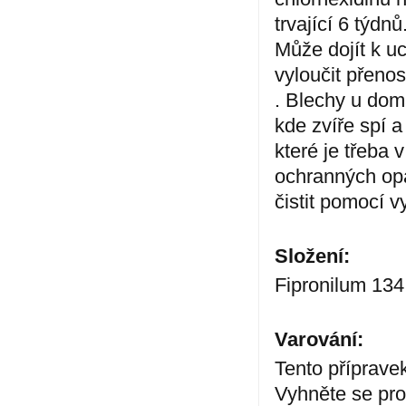
trvající 6 týdnů
Může dojít k uc
vyloučit přeno
. Blechy u domá
kde zvíře spí 
které je třeba
ochranných opa
čistit pomocí 
Složení:
Fipronilum 134
Varování:
Tento příprave
Vyhněte se prot