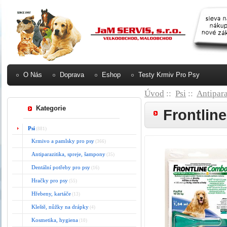
O Nás
Doprava
Eshop
Testy Krmiv Pro Psy
Úvod
::
Psi
::
Antipara
Kategorie
Frontlin
Psi
(881)
Krmivo a pamlsky pro psy
(366)
Antiparazitika, spreje, šampony
(35)
Dentální potřeby pro psy
(16)
Hračky pro psy
(55)
Hřebeny, kartáče
(13)
Kleště, nůžky na drápky
(4)
Kosmetika, hygiena
(10)