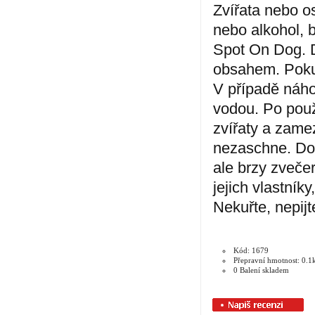
Zvířata nebo os
nebo alkohol, 
Spot On Dog. D
obsahem. Poku
V případě náho
vodou. Po použ
zvířaty a zame
nezaschne. Dop
ale brzy zveče
jejich vlastníky
Nekuřte, nepij
Kód: 1679
Přepravní hmotnost: 0.1
0 Balení skladem