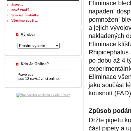
Eliminace blech
Slevy ...
napadení dospě
Nové zboží ...
Speciální nabídka ...
pomnožení blec
Všechno zboží ...
a jejich vývojo
Výrobci
nakladených do
Eliminace klíšť
Rhipicephalus 
po dobu až 4 t
Kdo Je Online?
experimentálníc
Právě zde
Eliminace všen
jsou 12 návštěvníci online.
jako součást lé
kousnutí (FAD)
Způsob podán
Držte pipetu k
část pipety a uj