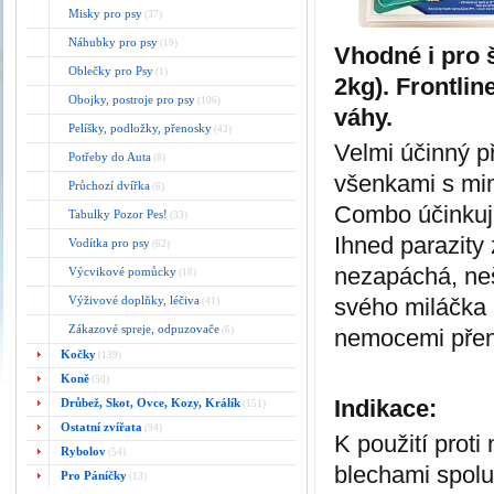
Misky pro psy
(37)
Náhubky pro psy
(19)
Vhodné i pro š
Oblečky pro Psy
(1)
2kg). Frontli
Obojky, postroje pro psy
(106)
váhy.
Pelíšky, podložky, přenosky
(43)
Velmi účinný p
Potřeby do Auta
(8)
všenkami s mi
Průchozí dvířka
(6)
Combo účinkuje
Tabulky Pozor Pes!
(33)
Ihned parazity 
Vodítka pro psy
(62)
nezapáchá, neš
Výcvikové pomůcky
(18)
Výživové doplňky, léčiva
svého miláčka 
(41)
Zákazové spreje, odpuzovače
(6)
nemocemi přená
Kočky
(139)
Koně
(50)
Indikace:
Drůbež, Skot, Ovce, Kozy, Králík
(151)
Ostatní zvířata
(94)
K použití prot
Rybolov
(54)
blechami spolu
Pro Páníčky
(13)