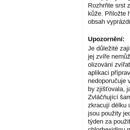
Rozhrňte srst z
kůže. Přiložte 
obsah vyprázdn
Upozornění:
Je důležité zaj
jej zvíře nemů
olizování zvíř
aplikaci přípra
nedoporučuje v
by zjišťovala, 
Zvláčňující ša
zkracují délku 
jsou použity j
týden za použ
chlorhexidinu 