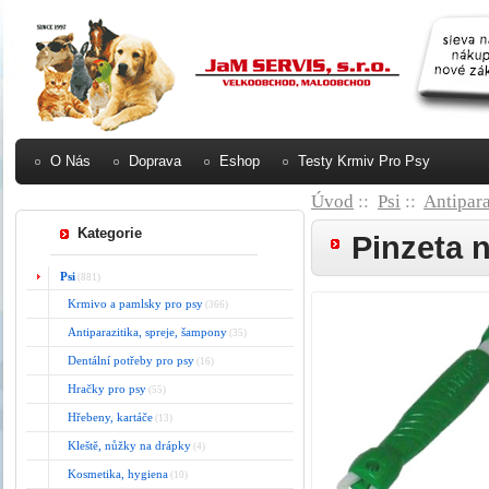
O Nás
Doprava
Eshop
Testy Krmiv Pro Psy
Úvod
::
Psi
::
Antipara
Kategorie
Pinzeta n
Psi
(881)
Krmivo a pamlsky pro psy
(366)
Antiparazitika, spreje, šampony
(35)
Dentální potřeby pro psy
(16)
Hračky pro psy
(55)
Hřebeny, kartáče
(13)
Kleště, nůžky na drápky
(4)
Kosmetika, hygiena
(10)