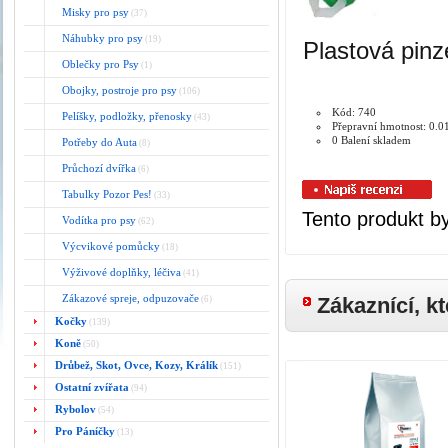
Misky pro psy
(37)
Náhubky pro psy
(19)
Plastová pinz
Oblečky pro Psy
(1)
Obojky, postroje pro psy
(106)
Kód: 740
Pelíšky, podložky, přenosky
(43)
Přepravní hmotnost: 0.0
0 Balení skladem
Potřeby do Auta
(8)
Průchozí dvířka
(6)
Tabulky Pozor Pes!
(33)
Tento produkt by
Vodítka pro psy
(62)
Výcvikové pomůcky
(18)
Výživové doplňky, léčiva
(41)
Zákazové spreje, odpuzovače
Zákaznící, kt
(6)
Kočky
(139)
Koně
(50)
Drůbež, Skot, Ovce, Kozy, Králík
(151)
Ostatní zvířata
(94)
Rybolov
(54)
Pro Páníčky
(13)