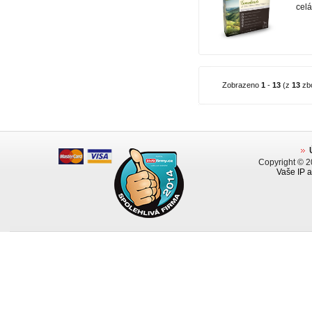
celá.
Zobrazeno
1
-
13
(z
13
zbo
Copyright © 
Vaše IP a