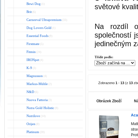
Bewi Dog
(1)
světové kvali
Brit
(6)
Carneeval Ultrapremium
(33)
Na rozdíl 
Dog Lovers Gold
(1)
společností 
Essential Foods
(9)
jedinečným z
Firstmate
(5)
Fitmin
(24)
Třídit podle:
IRONpet
(4)
K-9
(3)
Magnusson
(4)
Zobrazeno
1
-
13
(z
13
zbo
Markus-Mühle
(2)
N&D
(6)
Nuova Fattoria
(3)
Obrázek Zboží
Ná
Nutra Gold Holistic
(9)
Aca
Nutrilove
(14)
Matk
Orijen
(8)
stra
Platinum
(20)
Prot