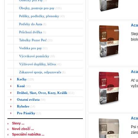
Oblečky pro Psy
(1)
Obojky, postroje pro psy
(106)
Pelíšky, podložky, přenosky
(43)
Potřeby do Auta
(8)
Aca
Průchozí dvířka
(6)
Stej
biol
Tabulky Pozor Pes!
(33)
Vodítka pro psy
(62)
Výcvikové pomůcky
(18)
Výživové doplňky, léčiva
(41)
Aca
Zákazové spreje, odpuzovače
(6)
Kočky
(139)
Ať u
vyža
Koně
(50)
Drůbež, Skot, Ovce, Kozy, Králík
(151)
Ostatní zvířata
(94)
Rybolov
(54)
Pro Páníčky
(13)
Aca
Slevy ...
Psi 
Nové zboží ...
záro
Speciální nabídka ...