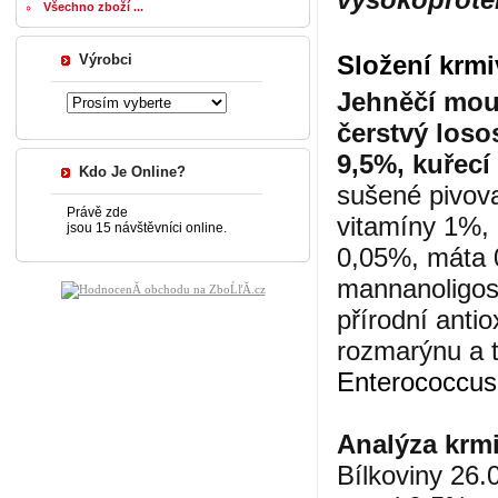
Všechno zboží ...
Složení krmi
Výrobci
Jehněčí mou
čerstvý los
9,5%, kuřecí
Kdo Je Online?
sušené pivova
Právě zde
vitamíny 1%,
jsou 15 návštěvníci online.
0,05%, máta 0
mannanoligos
přírodní anti
rozmarýnu a t
Enterococcus
Analýza krm
Bílkoviny 26.