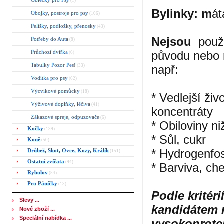
Oblečky pro Psy
(1)
Bylinky: m
át
Obojky, postroje pro psy
(106)
Pelíšky, podložky, přenosky
(43)
Nejsou
použit
Potřeby do Auta
(8)
Průchozí dvířka
původu nebo 
(6)
Tabulky Pozor Pes!
(33)
např:
Vodítka pro psy
(62)
Výcvikové pomůcky
(18)
* Vedlejší živ
Výživové doplňky, léčiva
(41)
koncentráty
Zákazové spreje, odpuzovače
(6)
* Obiloviny ni
Kočky
(139)
* Sůl, cukr
Koně
(50)
* Hydrogenfo
Drůbež, Skot, Ovce, Kozy, Králík
(151)
Ostatní zvířata
(94)
* Barviva, ch
Rybolov
(54)
Pro Páníčky
(13)
Podle kritér
Slevy ...
kandidátem 
Nové zboží ...
Speciální nabídka ...
vysokoprote