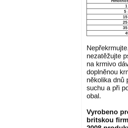
Hmotnos
1
5 
15
25
35
4
Nepřekrmujte,
nezatěžujte p
na krmivo dáv
doplněnou kr
několika dnů 
suchu a při p
obal.
Vyrobeno pr
britskou fir
2008 produku