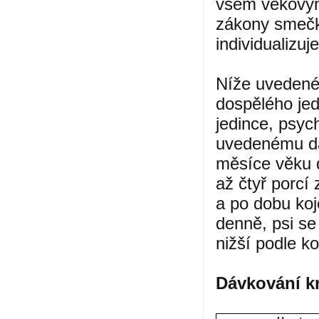
všem věkovým 
zákony smečk
individualiz
Níže uvedené
dospělého jed
jedince, psych
uvedenému dá
měsíce věku d
až čtyř porcí
a po dobu koj
denně, psi s
nižší podle k
Dávkování k