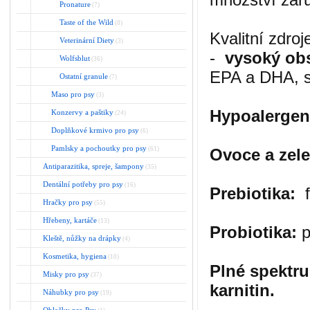
Pronature
(7)
Taste of the Wild
(8)
Kvalitní zdroj
Veterinární Diety
(3)
-
vysoký ob
Wolfsblut
(36)
EPA a DHA, s
Ostatní granule
(7)
Maso pro psy
(3)
Hypoalergen
Konzervy a paštiky
(24)
Doplňkové krmivo pro psy
(6)
Pamlsky a pochoutky pro psy
(61)
Ovoce a zel
Antiparazitika, spreje, šampony
(35)
Dentální potřeby pro psy
(16)
Prebiotika:
f
Hračky pro psy
(55)
Hřebeny, kartáče
(13)
Probiotika:
p
Kleště, nůžky na drápky
(4)
Kosmetika, hygiena
(10)
Plné spektru
Misky pro psy
(37)
karnitin.
Náhubky pro psy
(19)