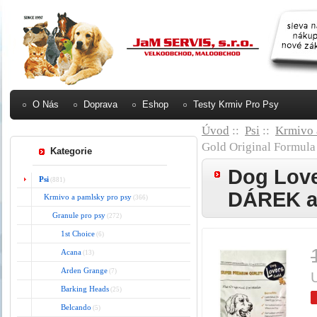
O Nás
Doprava
Eshop
Testy Krmiv Pro Psy
Úvod
::
Psi
::
Krmivo 
Gold Original Form
Kategorie
Dog Love
Psi
(881)
DÁREK 
Krmivo a pamlsky pro psy
(366)
Granule pro psy
(272)
1st Choice
(6)
Acana
(13)
Arden Grange
(7)
Barking Heads
(25)
Belcando
(5)