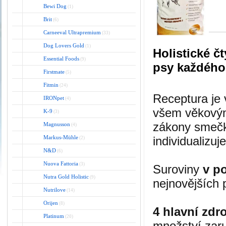
Bewi Dog
(1)
Brit
(6)
Carneeval Ultrapremium
(33)
Dog Lovers Gold
(1)
Holistické 
Essential Foods
(9)
psy každého
Firstmate
(5)
Fitmin
(24)
Receptura je 
IRONpet
(4)
všem věkovým 
K-9
(3)
zákony smečk
Magnusson
(4)
Markus-Mühle
individualizu
(2)
N&D
(6)
Nuova Fattoria
(3)
Suroviny
v po
Nutra Gold Holistic
(9)
nejnovějších 
Nutrilove
(14)
Orijen
(8)
4 hlavní zdro
Platinum
(20)
množství zaru