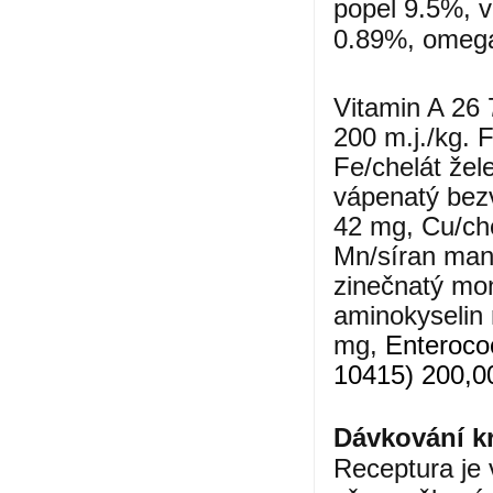
popel 9.5%, 
0.89%, omega
Vitamin A 26 
200 m.j./kg. 
Fe/chelát žel
vápenatý bez
42 mg, Cu/che
Mn/síran man
zinečnatý mon
aminokyselin 
mg,
Enteroco
10415) 200,00
Dávkování
kr
Receptura je 