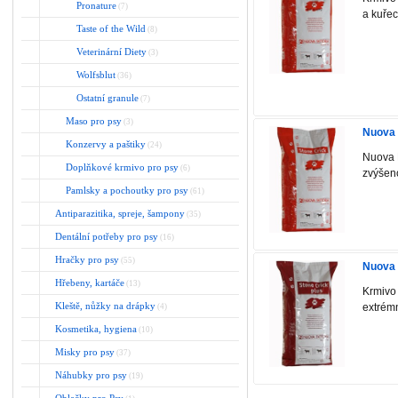
Pronature
(7)
a kuřecí
Taste of the Wild
(8)
Veterinární Diety
(3)
Wolfsblut
(36)
Ostatní granule
(7)
Maso pro psy
(3)
Nuova 
Konzervy a paštiky
(24)
Nuova F
Doplňkové krmivo pro psy
(6)
zvýšeno
Pamlsky a pochoutky pro psy
(61)
Antiparazitika, spreje, šampony
(35)
Dentální potřeby pro psy
(16)
Hračky pro psy
(55)
Nuova 
Hřebeny, kartáče
(13)
Krmivo 
Kleště, nůžky na drápky
extrémn
(4)
Kosmetika, hygiena
(10)
Misky pro psy
(37)
Náhubky pro psy
(19)