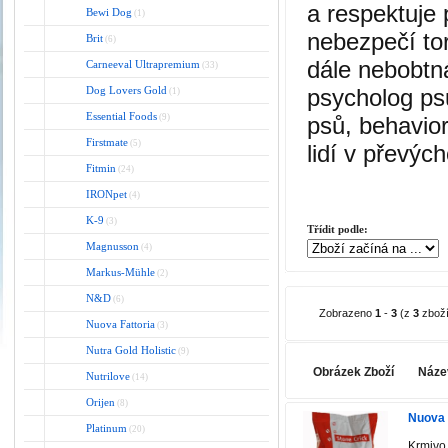
a respektuje
Bewi Dog
(1)
nebezpečí tor
Brit
(6)
dále nebobtn
Carneeval Ultrapremium
(33)
Dog Lovers Gold
psycholog ps
(1)
Essential Foods
(9)
psů, behavio
Firstmate
(5)
lidí v převýc
Fitmin
(24)
IRONpet
(4)
K-9
(3)
Třídit podle:
Magnusson
(4)
Markus-Mühle
(2)
N&D
(6)
Zobrazeno
1
-
3
(z
3
zboží
Nuova Fattoria
(3)
Nutra Gold Holistic
(9)
Obrázek Zboží
Náze
Nutrilove
(14)
Orijen
(8)
Nuova 
Platinum
(20)
Krmivo 