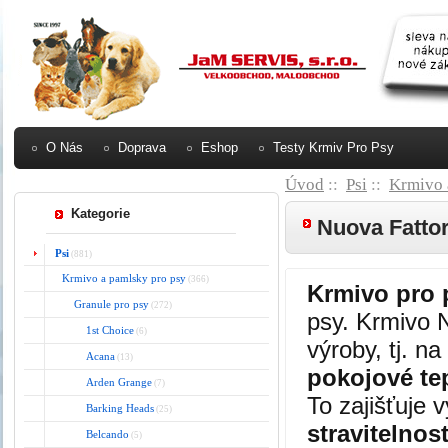
O Nás
Doprava
Eshop
Testy Krmiv Pro Psy
Úvod
::
Psi
::
Krmivo 
Kategorie
Nuova Fattor
Psi
(881)
Krmivo a pamlsky pro psy
(366)
Krmivo pro 
Granule pro psy
(272)
psy. Krmivo 
1st Choice
(6)
výroby, tj. n
Acana
(13)
pokojové te
Arden Grange
(7)
To zajišťuje 
Barking Heads
(25)
stravitelnos
Belcando
(5)