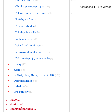
Oblečky pro Psy
(1)
Obojky, postroje pro psy
(106)
Zobrazeno
1
-
3
(z
3
zboží
Pelíšky, podložky, přenosky
(43)
Potřeby do Auta
(8)
Průchozí dvířka
(6)
Tabulky Pozor Pes!
(33)
Vodítka pro psy
(62)
Výcvikové pomůcky
(18)
Výživové doplňky, léčiva
(41)
Zákazové spreje, odpuzovače
(6)
Kočky
(139)
Koně
(50)
Drůbež, Skot, Ovce, Kozy, Králík
(151)
Ostatní zvířata
(94)
Rybolov
(54)
Pro Páníčky
(13)
Slevy ...
Nové zboží ...
Speciální nabídka ...