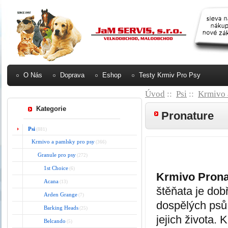
O Nás
Doprava
Eshop
Testy Krmiv Pro Psy
Úvod
::
Psi
::
Krmivo 
Kategorie
Pronature
Psi
(881)
Krmivo a pamlsky pro psy
(366)
Granule pro psy
(272)
1st Choice
(6)
Krmivo Pronat
Acana
(13)
štěňata je dobř
Arden Grange
(7)
dospělých psů 
Barking Heads
(25)
jejich života. 
Belcando
(5)