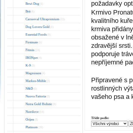
požadavky opti
Bewi Dog
(1)
Krmivo Pronatu
Brit
(6)
kvalitního kuř
Carneeval Ultrapremium
(33)
Dog Lovers Gold
krmiva přidány
(1)
Essential Foods
(9)
obsažené v lně
Firstmate
(5)
zdravější srst
Fitmin
(24)
podporuje trá
IRONpet
(4)
nepříjemné pac
K-9
(3)
Magnusson
(4)
Připravené s p
Markus-Mühle
(2)
rostlinných vý
N&D
(6)
vašeho psa a 
Nuova Fattoria
(3)
Nutra Gold Holistic
(9)
Nutrilove
(14)
Třídit podle:
Orijen
(8)
Platinum
(20)