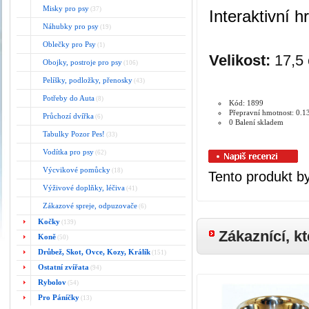
Misky pro psy
(37)
Interaktivní h
Náhubky pro psy
(19)
Oblečky pro Psy
(1)
Velikost:
17,5
Obojky, postroje pro psy
(106)
Pelíšky, podložky, přenosky
(43)
Potřeby do Auta
(8)
Kód: 1899
Přepravní hmotnost: 0.1
Průchozí dvířka
(6)
0 Balení skladem
Tabulky Pozor Pes!
(33)
Vodítka pro psy
(62)
Výcvikové pomůcky
(18)
Tento produkt by
Výživové doplňky, léčiva
(41)
Zákazové spreje, odpuzovače
(6)
Kočky
(139)
Zákaznící, kt
Koně
(50)
Drůbež, Skot, Ovce, Kozy, Králík
(151)
Ostatní zvířata
(94)
Rybolov
(54)
Pro Páníčky
(13)