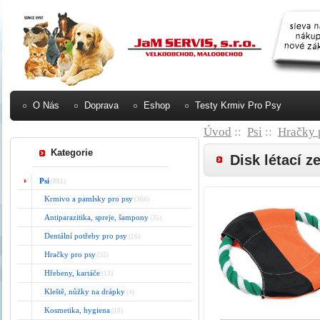
O Nás
Doprava
Eshop
Testy Krmiv Pro Psy
Úvod
::
Psi
::
Hračky 
Kategorie
Disk létací z
Psi
(881)
Krmivo a pamlsky pro psy
(366)
Antiparazitika, spreje, šampony
(35)
Dentální potřeby pro psy
(16)
Hračky pro psy
(55)
Hřebeny, kartáče
(13)
Kleště, nůžky na drápky
(4)
Kosmetika, hygiena
(10)