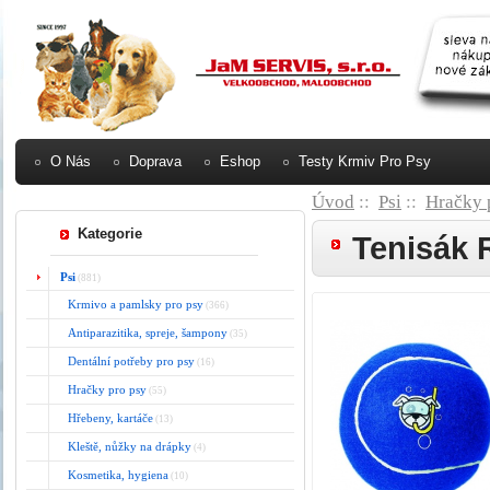
O Nás
Doprava
Eshop
Testy Krmiv Pro Psy
Úvod
::
Psi
::
Hračky 
Kategorie
Tenisák
Psi
(881)
Krmivo a pamlsky pro psy
(366)
Antiparazitika, spreje, šampony
(35)
Dentální potřeby pro psy
(16)
Hračky pro psy
(55)
Hřebeny, kartáče
(13)
Kleště, nůžky na drápky
(4)
Kosmetika, hygiena
(10)