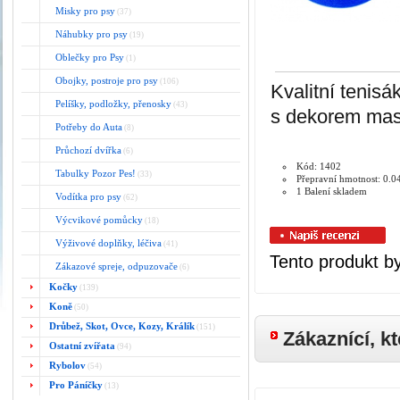
Misky pro psy
(37)
Náhubky pro psy
(19)
Oblečky pro Psy
(1)
Obojky, postroje pro psy
(106)
Kvalitní tenisá
Pelíšky, podložky, přenosky
(43)
s dekorem ma
Potřeby do Auta
(8)
Průchozí dvířka
(6)
Kód: 1402
Tabulky Pozor Pes!
(33)
Přepravní hmotnost: 0.0
1 Balení skladem
Vodítka pro psy
(62)
Výcvikové pomůcky
(18)
Výživové doplňky, léčiva
(41)
Tento produkt by
Zákazové spreje, odpuzovače
(6)
Kočky
(139)
Koně
(50)
Drůbež, Skot, Ovce, Kozy, Králík
(151)
Zákaznící, kt
Ostatní zvířata
(94)
Rybolov
(54)
Pro Páníčky
(13)