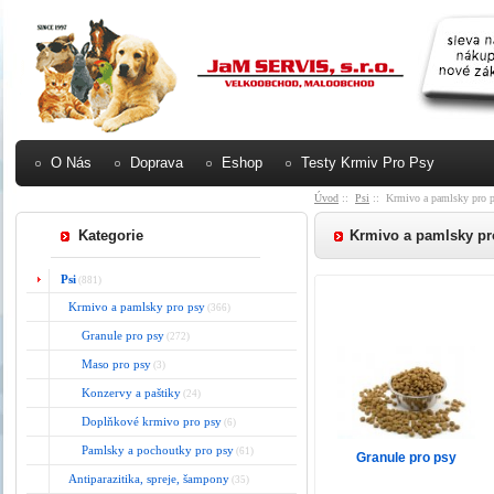
O Nás
Doprava
Eshop
Testy Krmiv Pro Psy
Úvod
::
Psi
:: Krmivo a pamlsky pro 
Kategorie
Krmivo a pamlsky pr
Psi
(881)
Krmivo a pamlsky pro psy
(366)
Granule pro psy
(272)
Maso pro psy
(3)
Konzervy a paštiky
(24)
Doplňkové krmivo pro psy
(6)
Pamlsky a pochoutky pro psy
(61)
Granule pro psy
Antiparazitika, spreje, šampony
(35)