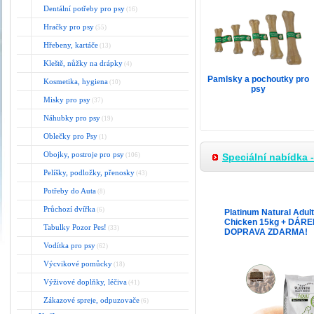
Dentální potřeby pro psy
(16)
Hračky pro psy
(55)
Hřebeny, kartáče
(13)
Kleště, nůžky na drápky
(4)
Pamlsky a pochoutky pro
Kosmetika, hygiena
(10)
psy
Misky pro psy
(37)
Náhubky pro psy
(19)
Oblečky pro Psy
(1)
Obojky, postroje pro psy
(106)
Speciální nabídka 
Pelíšky, podložky, přenosky
(43)
Potřeby do Auta
(8)
Průchozí dvířka
(6)
Platinum Natural Adult
Chicken 15kg + DÁRE
Tabulky Pozor Pes!
(33)
DOPRAVA ZDARMA!
Vodítka pro psy
(62)
Výcvikové pomůcky
(18)
Výživové doplňky, léčiva
(41)
Zákazové spreje, odpuzovače
(6)