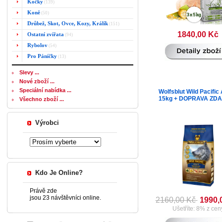
Kočky
(139)
Koně
(50)
Drůbež, Skot, Ovce, Kozy, Králík
(151)
1840,00 Kč
Ostatní zvířata
(94)
Rybolov
(54)
Pro Páníčky
(13)
Slevy ...
Nové zboží ...
Speciální nabídka ...
Wolfsblut Wild Pacific 
15kg + DOPRAVA ZD
Všechno zboží ...
Výrobci
Kdo Je Online?
Právě zde
jsou 23 návštěvníci online.
2160,00 Kč
1990,
Ušetříte: 8% z cen