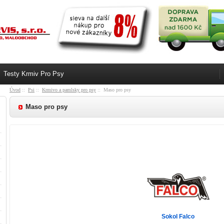
Testy Krmiv Pro Psy
Úvod
::
Psi
::
Krmivo a pamlsky pro psy
:: Maso pro psy
Maso pro psy
Sokol Falco