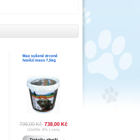
Max sušené drcené
hovězí maso 7,5kg
798,00 Kč
738,00 Kč
Ušetříte: 8% z ceny