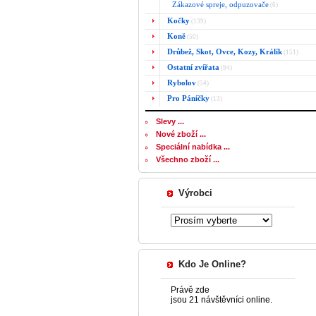
Zákazové spreje, odpuzovače
(6)
Kočky
(139)
Koně
(50)
Drůbež, Skot, Ovce, Kozy, Králík
(151)
Ostatní zvířata
(94)
Rybolov
(54)
Pro Páníčky
(13)
Slevy ...
Nové zboží ...
Speciální nabídka ...
Všechno zboží ...
Výrobci
Kdo Je Online?
Právě zde
jsou 21 návštěvníci online.