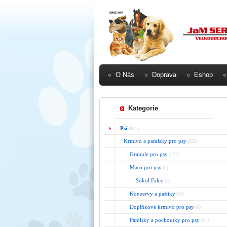
O Nás
Doprava
Eshop
Kategorie
Psi
(881)
Krmivo a pamlsky pro psy
(366)
Granule pro psy
(272)
Maso pro psy
(3)
Sokol Falco
(3)
Konzervy a paštiky
(24)
Doplňkové krmivo pro psy
(6)
Pamlsky a pochoutky pro psy
(61)