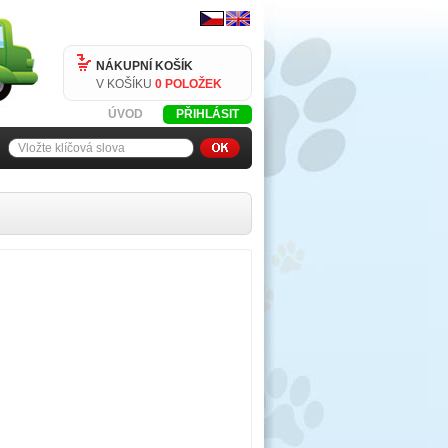
NÁKUPNÍ KOŠÍK
V KOŠÍKU
0 POLOŽEK
ÚVOD
PŘIHLÁSIT