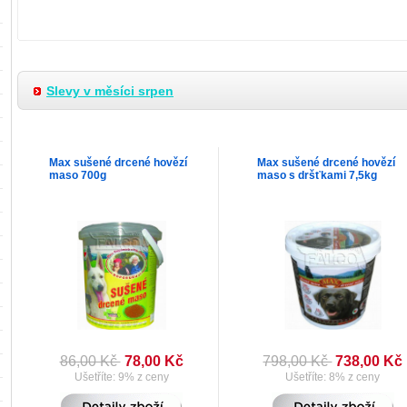
Slevy v měsíci srpen
Max sušené drcené hovězí
Max sušené drcené hovězí
maso 700g
maso s dršťkami 7,5kg
86,00 Kč
78,00 Kč
798,00 Kč
738,00 Kč
Ušetříte: 9% z ceny
Ušetříte: 8% z ceny