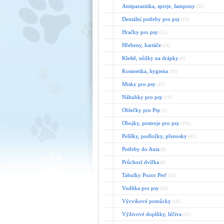
Antiparazitika, spreje, šampony
(35)
Dentální potřeby pro psy
(16)
Hračky pro psy
(55)
Hřebeny, kartáče
(13)
Kleště, nůžky na drápky
(4)
Kosmetika, hygiena
(10)
Misky pro psy
(37)
Náhubky pro psy
(19)
Oblečky pro Psy
(1)
Obojky, postroje pro psy
(106)
Pelíšky, podložky, přenosky
(43)
Potřeby do Auta
(8)
Průchozí dvířka
(6)
Tabulky Pozor Pes!
(33)
Vodítka pro psy
(62)
Výcvikové pomůcky
(18)
Výživové doplňky, léčiva
(41)