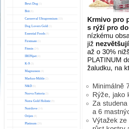
Bewi Dog
(1)
Brit
(6)
Krmivo pro p
Carneeval Ultrapremium
(33)
s rýží pro d
Dog Lovers Gold
(1)
Essential Foods
nízkému obsa
(9)
Firstmate
(5)
již
nezvětšuj
Fitmin
(24)
až o 30% nižš
IRONpet
(4)
PLATINUM dop
K-9
(3)
žaludku, na k
Magnusson
(4)
Markus-Mühle
(2)
Minimálně 
N&D
(6)
Rýže, jako k
Nuova Fattoria
(3)
Nutra Gold Holistic
Za studena 
(9)
Nutrilove
(14)
a 6 mastnýc
Orijen
(8)
Výtažek ze 
Platinum
(20)
růst kostry 