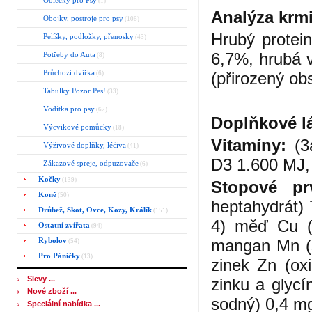
Oblečky pro Psy
(1)
Analýza krm
Obojky, postroje pro psy
(106)
Hrubý protei
Pelíšky, podložky, přenosky
(43)
6,7%, hrubá v
Potřeby do Auta
(8)
Průchozí dvířka
(přirozený ob
(6)
Tabulky Pozor Pes!
(33)
Vodítka pro psy
(62)
Doplňkové lá
Výcvikové pomůcky
(18)
Vitamíny:
(3a
Výživové doplňky, léčiva
(41)
D3 1.600 MJ,
Zákazové spreje, odpuzovače
(6)
Kočky
(139)
Stopové pr
Koně
(50)
heptahydrát) 
Drůbež, Skot, Ovce, Kozy, Králík
(151)
4) měď Cu (
Ostatní zvířata
(94)
Rybolov
mangan Mn (s
(54)
Pro Páníčky
(13)
zinek Zn (ox
Slevy ...
zinku a glycí
Nové zboží ...
sodný) 0,4 m
Speciální nabídka ...