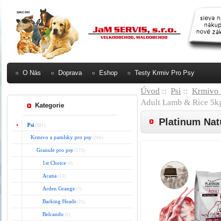
O Nás
Doprava
Eshop
Testy Krmiv Pro Psy
Úvod
::
Psi
::
Krmivo 
Adult Lamb & Rice 5k
Kategorie
Platinum Nat
Psi
(881)
Krmivo a pamlsky pro psy
(366)
Granule pro psy
(272)
1st Choice
(6)
Acana
(13)
Arden Grange
(7)
Barking Heads
(25)
Belcando
(5)