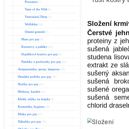
Pronature
(7)
Taste of the Wild
(8)
Veterinární Diety
(3)
Složení krm
Wolfsblut
(36)
Čerstvé jeh
Ostatní granule
(7)
proteiny z je
Maso pro psy
(3)
Konzervy a paštiky
sušená jable
(24)
Doplňkové krmivo pro psy
(6)
studena lisov
Pamlsky a pochoutky pro psy
(61)
extrakt ze sl
Antiparazitika, spreje, šampony
(35)
sušený aksam
Dentální potřeby pro psy
(16)
sušená brok
Hračky pro psy
(55)
sušené orega
Hřebeny, kartáče
(13)
sušená seme
Kleště, nůžky na drápky
(4)
chlorid drasel
Kosmetika, hygiena
(10)
Misky pro psy
(37)
Náhubky pro psy
(19)