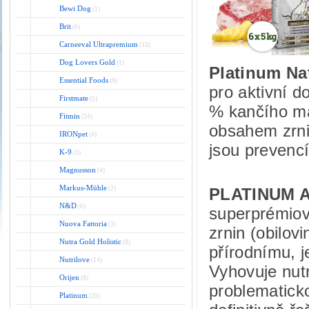
Bewi Dog
(1)
Brit
(6)
Carneeval Ultrapremium
(33)
Dog Lovers Gold
(1)
Platinum Na
Essential Foods
(9)
pro aktivní 
Firstmate
(5)
% kančího ma
Fitmin
(24)
obsahem zrnin
IRONpet
(4)
jsou prevencí 
K-9
(3)
Magnusson
(4)
Markus-Mühle
(2)
PLATINUM 
N&D
(6)
superprémiov
Nuova Fattoria
(3)
zrnin (obilo
Nutra Gold Holistic
(9)
přírodnímu, 
Nutrilove
(14)
Vyhovuje nut
Orijen
(8)
problematicko
Platinum
(20)