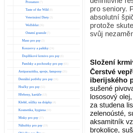
definitivně ř
Pronature
(7)
pro seniory
Taste of the Wild
(8)
absolutní šp
Veterinární Diety
(3)
protože skut
Wolfsblut
(36)
svůj nezaměn
Ostatní granule
(7)
Maso pro psy
(3)
Konzervy a paštiky
(24)
Doplňkové krmivo pro psy
(6)
Složení krmi
Pamlsky a pochoutky pro psy
(61)
Čerstvé vep
Antiparazitika, spreje, šampony
(35)
iberijského p
Dentální potřeby pro psy
(16)
sušené pivova
Hračky pro psy
(55)
Hřebeny, kartáče
lososový olej,
(13)
Kleště, nůžky na drápky
(4)
za studena lis
Kosmetika, hygiena
(10)
zelenoústé, s
Misky pro psy
(37)
aksamitník v
Náhubky pro psy
(19)
brokolice, su