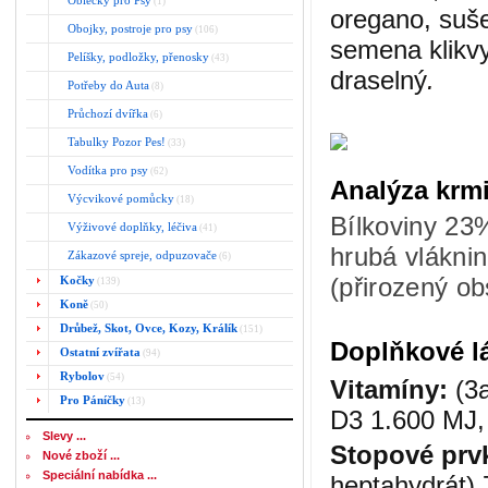
Oblečky pro Psy
(1)
oregano, suš
Obojky, postroje pro psy
(106)
semena klikvy
Pelíšky, podložky, přenosky
(43)
draselný
.
Potřeby do Auta
(8)
Průchozí dvířka
(6)
Tabulky Pozor Pes!
(33)
Vodítka pro psy
(62)
Analýza krmi
Výcvikové pomůcky
(18)
Bílkoviny 23
Výživové doplňky, léčiva
(41)
hrubá vlákni
Zákazové spreje, odpuzovače
(6)
(přirozený o
Kočky
(139)
Koně
(50)
Drůbež, Skot, Ovce, Kozy, Králík
(151)
Doplňkové l
Ostatní zvířata
(94)
Rybolov
(54)
Vitamíny:
(3a
Pro Páníčky
(13)
D3 1.600 MJ,
Slevy ...
Stopové prv
Nové zboží ...
Speciální nabídka ...
heptahydrát) 