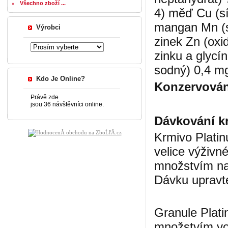
Všechno zboží ...
4) měď Cu (s
mangan Mn (s
Výrobci
zinek Zn (oxi
zinku a glycí
sodný) 0,4 m
Kdo Je Online?
Konzervován
Právě zde
jsou 36 návštěvníci online.
Dávkování kr
Krmivo Platin
velice výživn
množstvím na
Dávku upravte
Granule Plat
množstvím vo