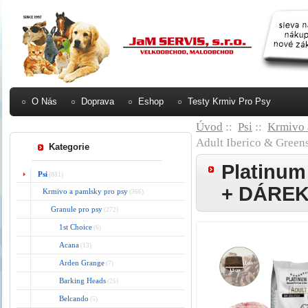
O Nás
Doprava
Eshop
Testy Krmiv Pro Psy
Úvod
::
Psi
::
Krmivo 
Adult Iberico & Gre
Kategorie
Platinum
Psi
(881)
+ DÁREK
Krmivo a pamlsky pro psy
(366)
Granule pro psy
(272)
1st Choice
(6)
Acana
(13)
Arden Grange
(7)
Barking Heads
(25)
Belcando
(5)