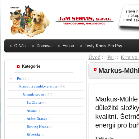
O Nás
Doprava
Eshop
Testy Krmiv Pro Psy
Úvod
::
Psi
::
Krmivo 
Kategorie
Markus-Müh
Psi
(881)
Krmivo a pamlsky pro psy
(366)
Granule pro psy
(272)
Markus-Mühle 
1st Choice
(6)
důležité složky
Acana
(13)
kvalitní. Šetrn
Arden Grange
(7)
energii pro bu
Barking Heads
(25)
Belcando
(5)
Třídit podle: