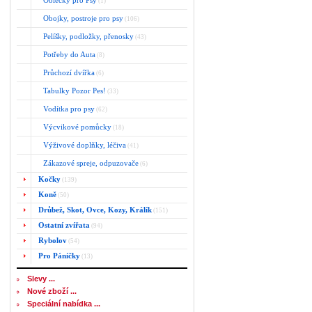
Oblečky pro Psy
(1)
Obojky, postroje pro psy
(106)
Pelíšky, podložky, přenosky
(43)
Potřeby do Auta
(8)
Průchozí dvířka
(6)
Tabulky Pozor Pes!
(33)
Vodítka pro psy
(62)
Výcvikové pomůcky
(18)
Výživové doplňky, léčiva
(41)
Zákazové spreje, odpuzovače
(6)
Kočky
(139)
Koně
(50)
Drůbež, Skot, Ovce, Kozy, Králík
(151)
Ostatní zvířata
(94)
Rybolov
(54)
Pro Páníčky
(13)
Slevy ...
Nové zboží ...
Speciální nabídka ...