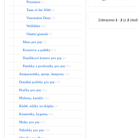
Pronature
(7)
Taste of the Wild
(8)
Veterinární Diety
(3)
Zobrazeno
1
-
2
(z
2
zboží
Wolfsblut
(36)
Ostatní granule
(7)
Maso pro psy
(3)
Konzervy a paštiky
(24)
Doplňkové krmivo pro psy
(6)
Pamlsky a pochoutky pro psy
(61)
Antiparazitika, spreje, šampony
(35)
Dentální potřeby pro psy
(16)
Hračky pro psy
(55)
Hřebeny, kartáče
(13)
Kleště, nůžky na drápky
(4)
Kosmetika, hygiena
(10)
Misky pro psy
(37)
Náhubky pro psy
(19)