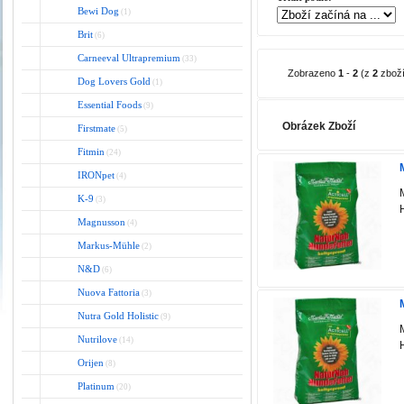
Bewi Dog
(1)
Brit
(6)
Carneeval Ultrapremium
(33)
Zobrazeno
1
-
2
(z
2
zboží
Dog Lovers Gold
(1)
Essential Foods
(9)
Obrázek Zboží
Firstmate
(5)
Fitmin
(24)
IRONpet
(4)
K-9
(3)
Magnusson
(4)
Markus-Mühle
(2)
N&D
(6)
Nuova Fattoria
(3)
Nutra Gold Holistic
(9)
Nutrilove
(14)
Orijen
(8)
Platinum
(20)