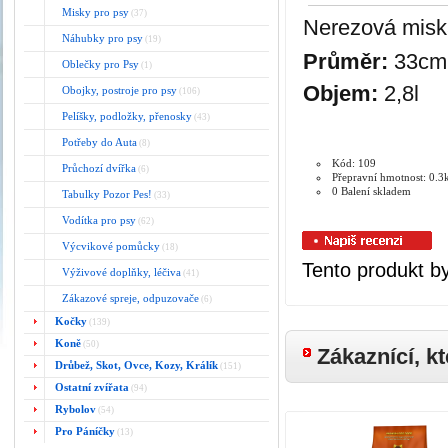
Misky pro psy
(37)
Nerezová miska
Náhubky pro psy
(19)
Průměr:
33cm
Oblečky pro Psy
(1)
Objem:
2,8l
Obojky, postroje pro psy
(106)
Pelíšky, podložky, přenosky
(43)
Potřeby do Auta
(8)
Kód: 109
Průchozí dvířka
(6)
Přepravní hmotnost: 0.3
0 Balení skladem
Tabulky Pozor Pes!
(33)
Vodítka pro psy
(62)
Výcvikové pomůcky
(18)
Tento produkt by
Výživové doplňky, léčiva
(41)
Zákazové spreje, odpuzovače
(6)
Kočky
(139)
Koně
(50)
Zákaznící, kt
Drůbež, Skot, Ovce, Kozy, Králík
(151)
Ostatní zvířata
(94)
Rybolov
(54)
Pro Páníčky
(13)