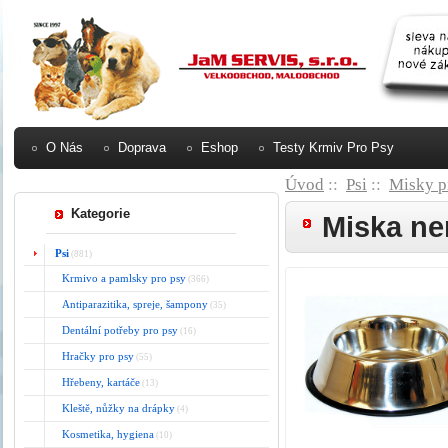
O Nás
Doprava
Eshop
Testy Krmiv Pro Psy
Úvod
::
Psi
::
Misky p
Kategorie
Miska ne
Psi
(881)
Krmivo a pamlsky pro psy
(366)
Antiparazitika, spreje, šampony
(35)
Dentální potřeby pro psy
(16)
Hračky pro psy
(55)
Hřebeny, kartáče
(13)
Kleště, nůžky na drápky
(4)
Kosmetika, hygiena
(10)