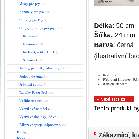
Misky pro psy
(37)
Náhubky pro psy
(19)
Oblečky pro Psy
(1)
Délka:
50 cm
Obojky, postroje pro psy
(106)
Šířka:
24 mm
Kožené
(40)
Barva:
černá
Nylonové
(39)
Reflexní, svítící, LED
(9)
(ilustrativní fot
Stahovací
(18)
Pelíšky, podložky, přenosky
(43)
Kód: 1278
Potřeby do Auta
(8)
Přepravní hmotnost: 0.0
0 Balení skladem
Průchozí dvířka
(6)
Tabulky Pozor Pes!
(33)
Vodítka pro psy
(62)
Tento produkt b
Výcvikové pomůcky
(18)
Výživové doplňky, léčiva
(41)
Zákazové spreje, odpuzovače
(6)
Kočky
(139)
Zákaznící, kt
Koně