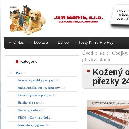
O Nás
Doprava
Eshop
Testy Krmiv Pro Psy
Úvod
::
Psi
::
Obojky, 
přezky 24mm
Kategorie
Kožený o
Psi
(881)
přezky 
Krmivo a pamlsky pro psy
(366)
Antiparazitika, spreje, šampony
(35)
Dentální potřeby pro psy
(16)
Hračky pro psy
(55)
Hřebeny, kartáče
(13)
Kleště, nůžky na drápky
(4)
Kosmetika, hygiena
(10)