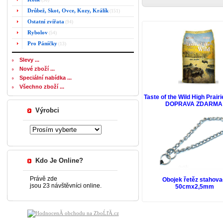
(50)
Drůbež, Skot, Ovce, Kozy, Králík
(151)
Ostatní zvířata
(94)
Rybolov
(54)
Pro Páníčky
(13)
Slevy ...
Nové zboží ...
Speciální nabídka ...
Všechno zboží ...
Taste of the Wild High Prair
DOPRAVA ZDARMA
Výrobci
Kdo Je Online?
Právě zde
Obojek řetěz stahova
jsou 23 návštěvníci online.
50cmx2,5mm