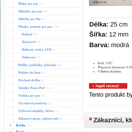
Misky pro psy
(37)
Náhubky pro psy
(19)
Oblečky pro Psy
(1)
Délka:
25 cm
Obojky, postroje pro psy
(106)
Šířka:
12 mm
Kožené
(40)
Nylonové
(39)
Barva:
modrá
Reflexní, svítící, LED
(9)
Stahovací
(18)
Kód: 1107
Pelíšky, podložky, přenosky
(43)
Přepravní hmotnost: 0.0
0 Balení skladem
Potřeby do Auta
(8)
Průchozí dvířka
(6)
Tabulky Pozor Pes!
(33)
Tento produkt by
Vodítka pro psy
(62)
Výcvikové pomůcky
(18)
Výživové doplňky, léčiva
(41)
Zákaznící, kt
Zákazové spreje, odpuzovače
(6)
Kočky
(139)
Koně