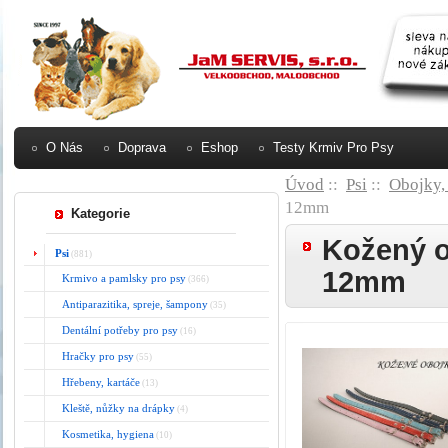
O Nás
Doprava
Eshop
Testy Krmiv Pro Psy
Úvod
::
Psi
::
Obojky, 
12mm
Kategorie
Kožený o
Psi
(881)
12mm
Krmivo a pamlsky pro psy
(366)
Antiparazitika, spreje, šampony
(35)
Dentální potřeby pro psy
(16)
Hračky pro psy
(55)
Hřebeny, kartáče
(13)
Kleště, nůžky na drápky
(4)
Kosmetika, hygiena
(10)