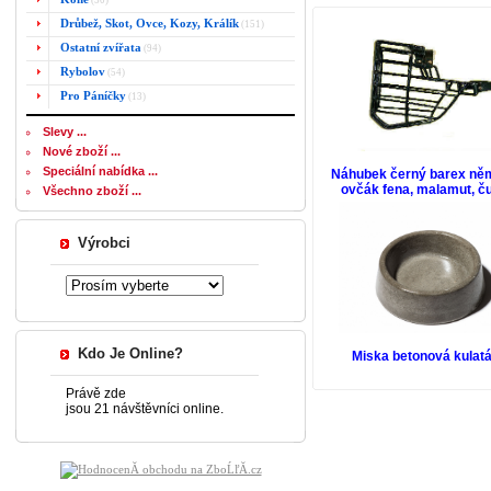
(50)
Drůbež, Skot, Ovce, Kozy, Králík
(151)
Ostatní zvířata
(94)
Rybolov
(54)
Pro Páníčky
(13)
Slevy ...
Nové zboží ...
Speciální nabídka ...
Náhubek černý barex ně
ovčák fena, malamut, č
Všechno zboží ...
Výrobci
Kdo Je Online?
Miska betonová kulatá
Právě zde
jsou 21 návštěvníci online.