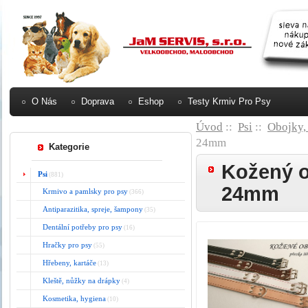
O Nás
Doprava
Eshop
Testy Krmiv Pro Psy
Úvod
::
Psi
::
Obojky, 
24mm
Kategorie
Kožený o
Psi
(881)
24mm
Krmivo a pamlsky pro psy
(366)
Antiparazitika, spreje, šampony
(35)
Dentální potřeby pro psy
(16)
Hračky pro psy
(55)
Hřebeny, kartáče
(13)
Kleště, nůžky na drápky
(4)
Kosmetika, hygiena
(10)