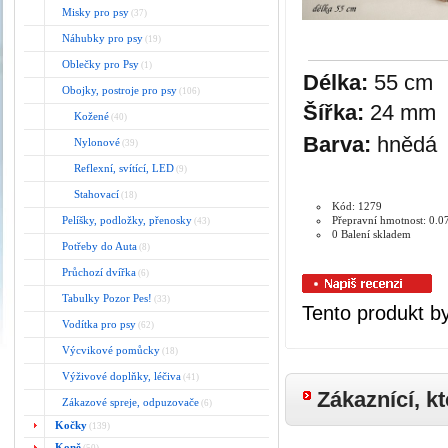
Misky pro psy
(37)
Náhubky pro psy
(19)
Oblečky pro Psy
(1)
Délka:
55 cm
Obojky, postroje pro psy
(106)
Šířka:
24 mm
Kožené
(40)
Barva:
hnědá
Nylonové
(39)
Reflexní, svítící, LED
(9)
Stahovací
(18)
Kód: 1279
Pelíšky, podložky, přenosky
Přepravní hmotnost: 0.0
(43)
0 Balení skladem
Potřeby do Auta
(8)
Průchozí dvířka
(6)
Tabulky Pozor Pes!
(33)
Tento produkt b
Vodítka pro psy
(62)
Výcvikové pomůcky
(18)
Výživové doplňky, léčiva
(41)
Zákaznící, kt
Zákazové spreje, odpuzovače
(6)
Kočky
(139)
Koně