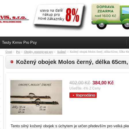
Testy Krmiv Pro Psy
Úvod
::
Psi
::
Obojky, postroje pro psy
::
Kožené
:: Kožený obojek Molos černý, délka 65cm, šířka 
Kožený obojek Molos černý, délka 65cm
402,00 Kč
384,00 Kč
Ušetříte: 4% Z Ceny
Tento silný kožený obojek s úchytem je určen především pro velká ple