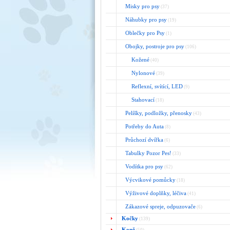
Misky pro psy
(37)
Náhubky pro psy
(19)
Oblečky pro Psy
(1)
Obojky, postroje pro psy
(106)
Kožené
(40)
Nylonové
(39)
Reflexní, svítící, LED
(9)
Stahovací
(18)
Pelíšky, podložky, přenosky
(43)
Potřeby do Auta
(8)
Průchozí dvířka
(6)
Tabulky Pozor Pes!
(33)
Vodítka pro psy
(62)
Výcvikové pomůcky
(18)
Výživové doplňky, léčiva
(41)
Zákazové spreje, odpuzovače
(6)
Kočky
(139)
Koně