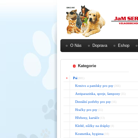
O Nás
Doprava
Eshop
Kategorie
Psi
(881)
Krmivo a pamlsky pro psy
(366)
Antiparazitika, spreje, šampony
(35)
Dentální potřeby pro psy
(16)
Hračky pro psy
(55)
Hřebeny, kartáče
(13)
Kleště, nůžky na drápky
(4)
Kosmetika, hygiena
(10)