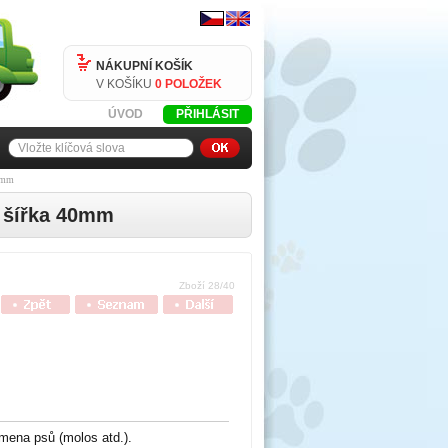
NÁKUPNÍ KOŠÍK
V KOŠÍKU
0 POLOŽEK
ÚVOD
PŘIHLÁSIT
40mm
, šířka 40mm
Zboží 28/40
mena psů (molos atd.).