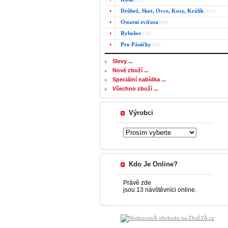
(50)
Drůbež, Skot, Ovce, Kozy, Králík
(151)
Ostatní zvířata
(94)
Rybolov
(54)
Pro Páníčky
(13)
Slevy ...
Nové zboží ...
Speciální nabídka ...
Všechno zboží ...
Výrobci
Kdo Je Online?
Právě zde
jsou 13 návštěvníci online.