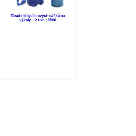
Zásobník igelititových sáčků na
výkaly + 2 role sáčků