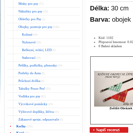
Misky pro psy
(37)
Délka:
30 cm
Náhubky pro psy
(19)
Barva:
obojek 
Oblečky pro Psy
(1)
Obojky, postroje pro psy
(106)
Kožené
(40)
Kód: 1102
Přepravní hmotnost: 0.0
Nylonové
(39)
0 Balení skladem
Reflexní, svítící, LED
(9)
Stahovací
(18)
Pelíšky, podložky, přenosky
(43)
Potřeby do Auta
(8)
Průchozí dvířka
(6)
Tabulky Pozor Pes!
(33)
Vodítka pro psy
(62)
Výcvikové pomůcky
(18)
Zvětšit Obrázek
Výživové doplňky, léčiva
(41)
Zákazové spreje, odpuzovače
(6)
Kočky
(139)
Koně