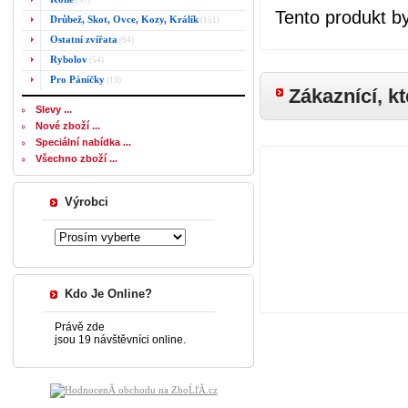
(50)
Tento produkt by
Drůbež, Skot, Ovce, Kozy, Králík
(151)
Ostatní zvířata
(94)
Rybolov
(54)
Pro Páníčky
(13)
Zákaznící, kt
Slevy ...
Nové zboží ...
Speciální nabídka ...
Všechno zboží ...
Výrobci
Kdo Je Online?
Právě zde
jsou 19 návštěvníci online.