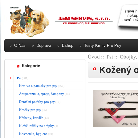
O Nás
Doprava
Eshop
Testy Krmiv Pro Psy
Úvod
::
Psi
::
Obojky, 
Kategorie
Kožený o
Psi
(881)
Krmivo a pamlsky pro psy
(366)
Antiparazitika, spreje, šampony
(35)
Dentální potřeby pro psy
(16)
Hračky pro psy
(55)
Hřebeny, kartáče
(13)
Kleště, nůžky na drápky
(4)
Kosmetika, hygiena
(10)