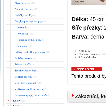
Misky pro psy
(37)
Náhubky pro psy
(19)
Oblečky pro Psy
(1)
Délka:
45 cm
Obojky, postroje pro psy
(106)
Šíře přezky:
Kožené
(40)
Nylonové
(39)
Barva:
černá
Reflexní, svítící, LED
(9)
Stahovací
(18)
Kód: 1110
Pelíšky, podložky, přenosky
(43)
Přepravní hmotnost: 1kg
0 Balení skladem
Potřeby do Auta
(8)
Průchozí dvířka
(6)
Tabulky Pozor Pes!
(33)
Tento produkt by
Vodítka pro psy
(62)
Výcvikové pomůcky
(18)
Výživové doplňky, léčiva
(41)
Zákaznící, kt
Zákazové spreje, odpuzovače
(6)
Kočky
(139)
Koně