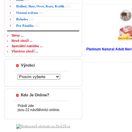
(50)
Drůbež, Skot, Ovce, Kozy, Králík
(151)
Ostatní zvířata
(94)
Rybolov
(54)
Pro Páníčky
(13)
Slevy ...
Nové zboží ...
Speciální nabídka ...
Platinum Natural Adult Ib
Všechno zboží ...
Výrobci
Kdo Je Online?
Právě zde
jsou 22 návštěvníci online.