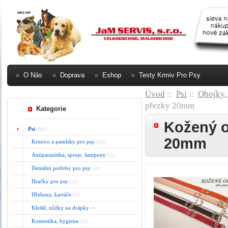
O Nás
Doprava
Eshop
Testy Krmiv Pro Psy
Úvod
::
Psi
::
Obojky, 
přezky 20mm
Kategorie
Kožený o
Psi
(881)
20mm
Krmivo a pamlsky pro psy
(366)
Antiparazitika, spreje, šampony
(35)
Dentální potřeby pro psy
(16)
Hračky pro psy
(55)
Hřebeny, kartáče
(13)
Kleště, nůžky na drápky
(4)
Kosmetika, hygiena
(10)