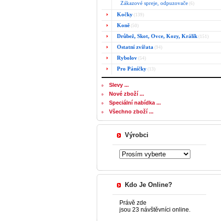
Zákazové spreje, odpuzovače
(6)
Kočky
(139)
Koně
(50)
Drůbež, Skot, Ovce, Kozy, Králík
(151)
Ostatní zvířata
(94)
Rybolov
(54)
Pro Páníčky
(13)
Slevy ...
Nové zboží ...
Speciální nabídka ...
Všechno zboží ...
Výrobci
Kdo Je Online?
Právě zde
jsou 23 návštěvníci online.