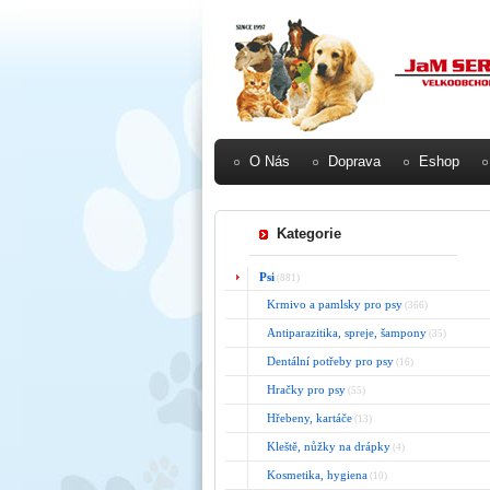
O Nás
Doprava
Eshop
Kategorie
Psi
(881)
Krmivo a pamlsky pro psy
(366)
Antiparazitika, spreje, šampony
(35)
Dentální potřeby pro psy
(16)
Hračky pro psy
(55)
Hřebeny, kartáče
(13)
Kleště, nůžky na drápky
(4)
Kosmetika, hygiena
(10)