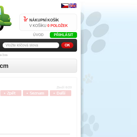
NÁKUPNÍ KOŠÍK
V KOŠÍKU
0 POLOŽEK
ÚVOD
PŘIHLÁSIT
cm/2cm
2cm
Zboží 6/20