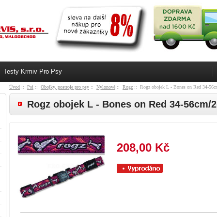
Testy Krmiv Pro Psy
Úvod
::
Psi
::
Obojky, postroje pro psy
::
Nylonové
::
Rogz
:: Rogz obojek L - Bones on Red 34-56
Rogz obojek L - Bones on Red 34-56cm/
208,00 Kč