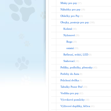
Misky pro psy
(37)
Náhubky pro psy
(19)
Oblečky pro Psy
(1)
Obojky, postroje pro psy
(106)
Kožené
(40)
Nylonové
(39)
Rogz
(20)
ostatní
(19)
Reflexní, svítící, LED
(9)
Stahovací
(18)
Pelíšky, podložky, přenosky
(43)
Potřeby do Auta
(8)
Průchozí dvířka
(6)
Tabulky Pozor Pes!
(33)
Vodítka pro psy
(62)
Výcvikové pomůcky
(18)
Výživové doplňky, léčiva
(41)