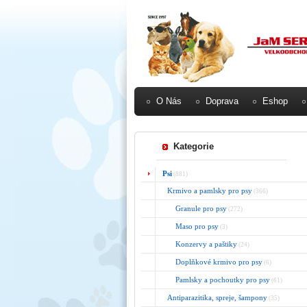
O Nás
Doprava
Eshop
Kategorie
Psi
(881)
Krmivo a pamlsky pro psy
(366)
Granule pro psy
(272)
Maso pro psy
(3)
Konzervy a paštiky
(24)
Doplňkové krmivo pro psy
(6)
Pamlsky a pochoutky pro psy
(61)
Antiparazitika, spreje, šampony
(35)