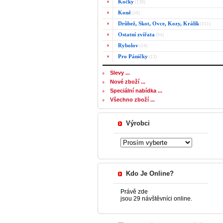
Kočky
(139)
Koně
(50)
Drůbež, Skot, Ovce, Kozy, Králík
(151)
Ostatní zvířata
(94)
Rybolov
(54)
Pro Páníčky
(13)
Slevy ...
Nové zboží ...
Speciální nabídka ...
Všechno zboží ...
Výrobci
Kdo Je Online?
Právě zde
jsou 29 návštěvníci online.