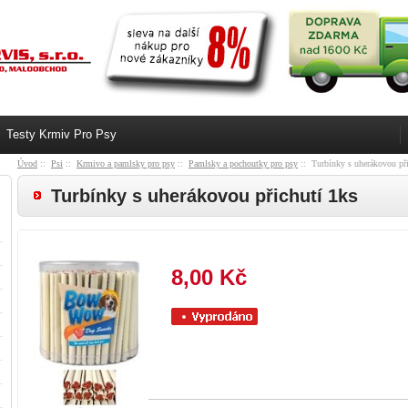
Testy Krmiv Pro Psy
Úvod
::
Psi
::
Krmivo a pamlsky pro psy
::
Pamlsky a pochoutky pro psy
:: Turbínky s uherákovou při
Turbínky s uherákovou přichutí 1ks
8,00 Kč