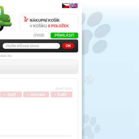
NÁKUPNÍ KOŠÍK
V KOŠÍKU
0 POLOŽEK
ÚVOD
PŘIHLÁSIT
chutí 1ks
Zboží 52/61