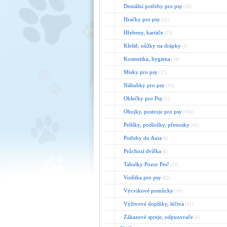
Dentální potřeby pro psy
(16)
Hračky pro psy
(55)
Hřebeny, kartáče
(13)
Kleště, nůžky na drápky
(4)
Kosmetika, hygiena
(10)
Misky pro psy
(37)
Náhubky pro psy
(19)
Oblečky pro Psy
(1)
Obojky, postroje pro psy
(106)
Pelíšky, podložky, přenosky
(43)
Potřeby do Auta
(8)
Průchozí dvířka
(6)
Tabulky Pozor Pes!
(33)
Vodítka pro psy
(62)
Výcvikové pomůcky
(18)
Výživové doplňky, léčiva
(41)
Zákazové spreje, odpuzovače
(6)