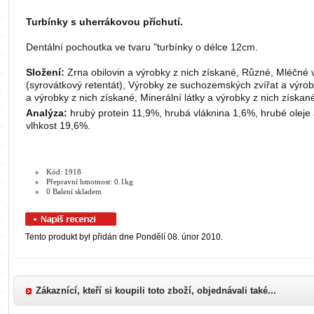
Turbínky s uherrákovou příchutí.
Dentální pochoutka ve tvaru "turbínky o délce 12cm.
Složení:
Zrna obilovin a výrobky z nich získané, Různé, Mléčné 
(syrovátkový retentát), Výrobky ze suchozemských zvířat a výro
a výrobky z nich získané, Minerální látky a výrobky z nich získan
Analýza:
hrubý protein 11,9%, hrubá vláknina 1,6%, hrubé oleje
vlhkost 19,6%.
Kód: 1918
Přepravní hmotnost: 0.1kg
0 Balení skladem
Tento produkt byl přidán dne Pondělí 08. únor 2010.
Zákaznící, kteří si koupili toto zboží, objednávali také...