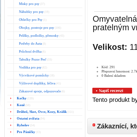
Misky pro psy
(37)
Náhubky pro psy
(19)
Omyvatelná
Oblečky pro Psy
(1)
pratelným v
Obojky, postroje pro psy
(106)
Pelíšky, podložky, přenosky
(43)
Potřeby do Auta
(8)
Velikost:
11
Průchozí dvířka
(6)
Tabulky Pozor Pes!
(33)
Kód: 291
Vodítka pro psy
(62)
Přepravní hmotnost: 2.7
Výcvikové pomůcky
0 Balení skladem
(18)
Výživové doplňky, léčiva
(41)
Zákazové spreje, odpuzovače
(6)
Kočky
Tento produkt by
(139)
Koně
(50)
Drůbež, Skot, Ovce, Kozy, Králík
(151)
Ostatní zvířata
(94)
Zákaznící, kt
Rybolov
(54)
Pro Páníčky
(13)