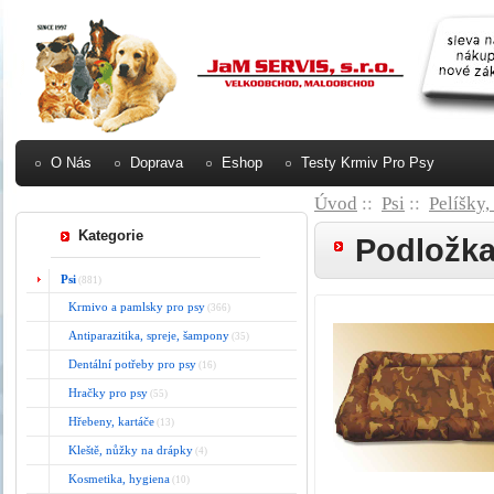
O Nás
Doprava
Eshop
Testy Krmiv Pro Psy
Úvod
::
Psi
::
Pelíšky,
Kategorie
Podložk
Psi
(881)
Krmivo a pamlsky pro psy
(366)
Antiparazitika, spreje, šampony
(35)
Dentální potřeby pro psy
(16)
Hračky pro psy
(55)
Hřebeny, kartáče
(13)
Kleště, nůžky na drápky
(4)
Kosmetika, hygiena
(10)