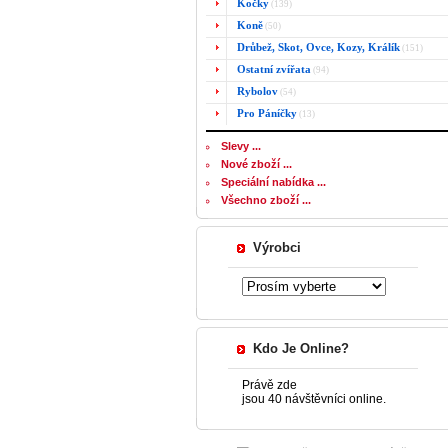
Kočky
(139)
Koně
(50)
Drůbež, Skot, Ovce, Kozy, Králík
(151)
Ostatní zvířata
(94)
Rybolov
(54)
Pro Páníčky
(13)
Slevy ...
Nové zboží ...
Speciální nabídka ...
Všechno zboží ...
Výrobci
Kdo Je Online?
Právě zde
jsou 40 návštěvníci online.