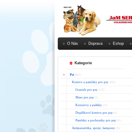
O Nás
Doprava
Eshop
Kategorie
Psi
(881)
Krmivo a pamlsky pro psy
(366)
Granule pro psy
(272)
Maso pro psy
(3)
Konzervy a paštiky
(24)
Doplňkové krmivo pro psy
(6)
Pamlsky a pochoutky pro psy
(61)
Antiparazitika, spreje, šampony
(35)