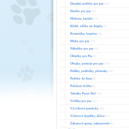
Dentální potřeby pro psy
(16)
Hračky pro psy
(55)
Hřebeny, kartáče
(13)
Kleště, nůžky na drápky
(4)
Kosmetika, hygiena
(10)
Misky pro psy
(37)
Náhubky pro psy
(19)
Oblečky pro Psy
(1)
Obojky, postroje pro psy
(106)
Pelíšky, podložky, přenosky
(43)
Potřeby do Auta
(8)
Průchozí dvířka
(6)
Tabulky Pozor Pes!
(33)
Vodítka pro psy
(62)
Výcvikové pomůcky
(18)
Výživové doplňky, léčiva
(41)
Zákazové spreje, odpuzovače
(6)