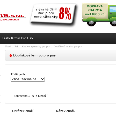
Testy Krmiv Pro Psy
Úvod
::
Psi
::
Krmivo a pamlsky pro psy
:: Doplňkové krmivo pro psy
Doplňkové krmivo pro psy
Třídit podle:
Zobrazeno
1
-
6
(z
6
zboží)
Obrázek Zboží
Název Zboží-