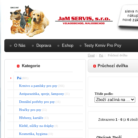
O Nás
Doprava
Eshop
Testy Krmiv Pro Psy
Úvod
::
Psi
:: Průchozí dvířka
Kategorie
Průchozí dvířka
Psi
(881)
Krmivo a pamlsky pro psy
(366)
Antiparazitika, spreje, šampony
Třídit podle:
(35)
Dentální potřeby pro psy
(16)
Hračky pro psy
(55)
Hřebeny, kartáče
(13)
Zobrazeno
1
-
6
(z
6
zboží
Kleště, nůžky na drápky
(4)
Kosmetika, hygiena
(10)
Obrázek Zboží