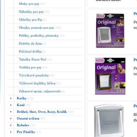
Misky pro psy
(37)
Náhubky pro psy
(19)
P
Oblečky pro Psy
(1)
P
Obojky, postroje pro psy
no
(106)
Pelíšky, podložky, přenosky
(43)
Potřeby do Auta
(8)
Průchozí dvířka
(6)
Tabulky Pozor Pes!
P
(33)
Vodítka pro psy
(62)
P
no
Výcvikové pomůcky
(18)
Výživové doplňky, léčiva
(41)
Zákazové spreje, odpuzovače
(6)
Kočky
(139)
Koně
(50)
P
Drůbež, Skot, Ovce, Kozy, Králík
(151)
B
Ostatní zvířata
(94)
dv
Rybolov
(54)
Pro Páníčky
(13)