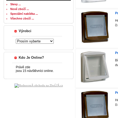
Slevy ...
Nové zboží ...
P
Speciální nabídka ...
Všechno zboží ...
H
či
Výrobci
P
Kdo Je Online?
B
dv
Právě zde
jsou 15 návštěvníci online.
P
H
či