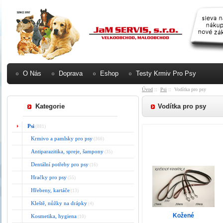
O Nás
Doprava
Eshop
Testy Krmiv Pro Psy
Úvod
::
Psi
:: Vodítka pro psy
Kategorie
Vodítka pro psy
Psi
(881)
Krmivo a pamlsky pro psy
(366)
Antiparazitika, spreje, šampony
(35)
Dentální potřeby pro psy
(16)
Hračky pro psy
(55)
Hřebeny, kartáče
(13)
Kleště, nůžky na drápky
(4)
Kožené
Kosmetika, hygiena
(10)