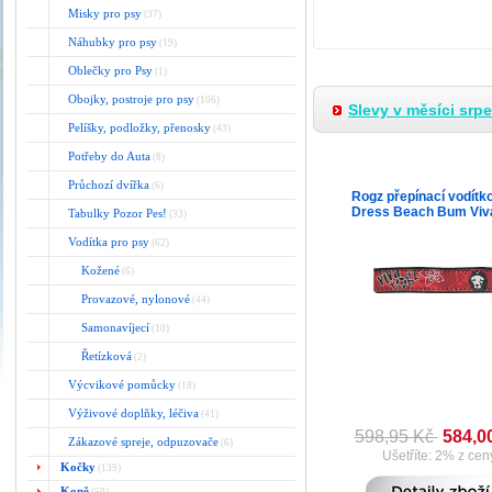
Misky pro psy
(37)
Náhubky pro psy
(19)
Oblečky pro Psy
(1)
Obojky, postroje pro psy
(106)
Slevy v měsíci srp
Pelíšky, podložky, přenosky
(43)
Potřeby do Auta
(8)
Průchozí dvířka
(6)
Rogz přepínací vodítk
Dress Beach Bum Viva
Tabulky Pozor Pes!
(33)
Vodítka pro psy
(62)
Kožené
(6)
Provazové, nylonové
(44)
Samonavíjecí
(10)
Řetízková
(2)
Výcvikové pomůcky
(18)
Výživové doplňky, léčiva
(41)
598,95 Kč
584,0
Zákazové spreje, odpuzovače
(6)
Ušetříte: 2% z cen
Kočky
(139)
Koně